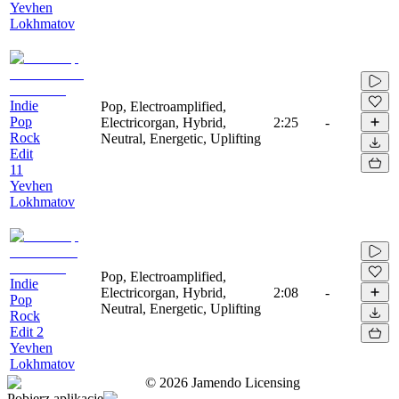
Yevhen
Lokhmatov
Indie
Pop, Electroamplified,
Pop
Electricorgan, Hybrid,
2:25
-
Rock
Neutral, Energetic, Uplifting
Edit
11
Yevhen
Lokhmatov
Pop, Electroamplified,
Indie
Electricorgan, Hybrid,
2:08
-
Pop
Neutral, Energetic, Uplifting
Rock
Edit 2
Yevhen
Lokhmatov
©
2026
Jamendo Licensing
Pobierz aplikację