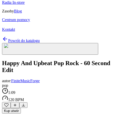
Radia In-store
Zasoby
Blog
Centrum pomocy
Kontakt
Powrót do katalogu
Happy And Upbeat Pop Rock - 60 Second
Edit
autor:
FiniteMusicForge
pop
1:09
120 BPM
Kup utwór