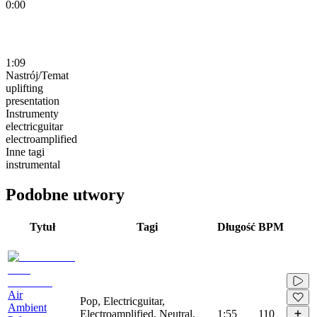
0:00
1:09
Nastrój/Temat
uplifting
presentation
Instrumenty
electricguitar
electroamplified
Inne tagi
instrumental
Podobne utwory
Tytuł
Tagi
Długość
BPM
Air
Pop, Electricguitar,
Ambient
Electroamplified, Neutral,
1:55
110