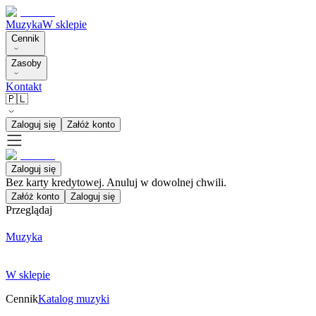
Muzyka
W sklepie
Cennik
Zasoby
Kontakt
🇵🇱
Zaloguj się
Załóż konto
Zaloguj się
Bez karty kredytowej. Anuluj w dowolnej chwili.
Załóż konto
Zaloguj się
Przeglądaj
Muzyka
W sklepie
Cennik
Katalog muzyki