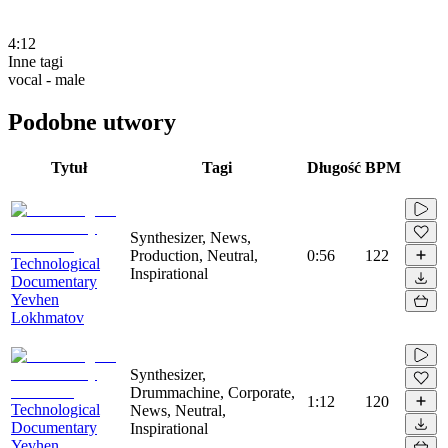
4:12
Inne tagi
vocal - male
Podobne utwory
Tytuł
Tagi
Długość
BPM
Synthesizer, News,
Production, Neutral,
0:56
122
Technological
Inspirational
Documentary
Yevhen
Lokhmatov
Synthesizer,
Drummachine, Corporate,
1:12
120
Technological
News, Neutral,
Documentary
Inspirational
Yevhen