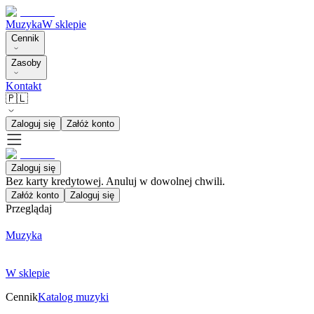
Muzyka
W sklepie
Cennik
Zasoby
Kontakt
🇵🇱
Zaloguj się
Załóż konto
Zaloguj się
Bez karty kredytowej. Anuluj w dowolnej chwili.
Załóż konto
Zaloguj się
Przeglądaj
Muzyka
W sklepie
Cennik
Katalog muzyki