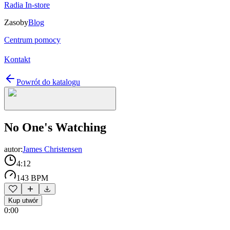
Radia In-store
Zasoby
Blog
Centrum pomocy
Kontakt
Powrót do katalogu
No One's Watching
autor:
James Christensen
4:12
143 BPM
Kup utwór
0:00