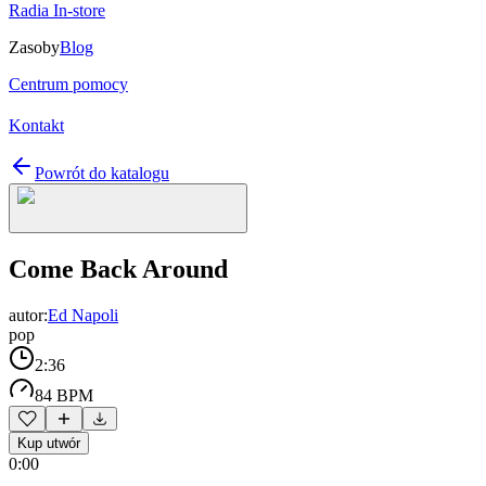
Radia In-store
Zasoby
Blog
Centrum pomocy
Kontakt
Powrót do katalogu
Come Back Around
autor:
Ed Napoli
pop
2:36
84 BPM
Kup utwór
0:00