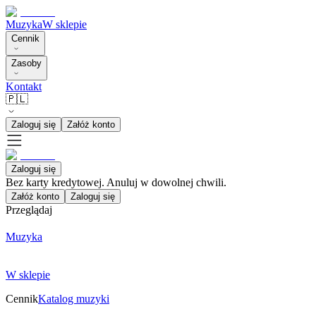
Muzyka
W sklepie
Cennik
Zasoby
Kontakt
🇵🇱
Zaloguj się
Załóż konto
Zaloguj się
Bez karty kredytowej. Anuluj w dowolnej chwili.
Załóż konto
Zaloguj się
Przeglądaj
Muzyka
W sklepie
Cennik
Katalog muzyki