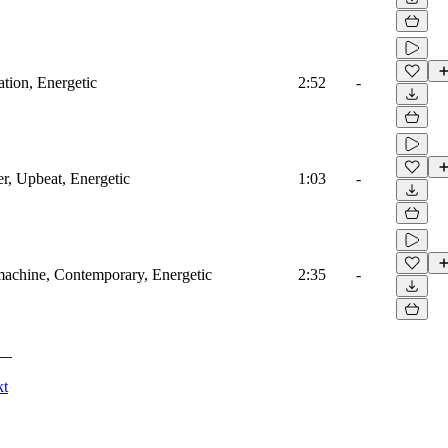
ation, Energetic
2:52
-
r, Upbeat, Energetic
1:03
-
machine, Contemporary, Energetic
2:35
-
kt