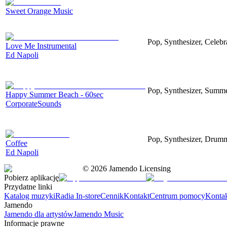
Sweet Orange Music
Pop, Synthesizer, Celebr
Love Me Instrumental
Ed Napoli
Pop, Synthesizer, Summe
Happy Summer Beach - 60sec
CorporateSounds
Pop, Synthesizer, Drum
Coffee
Ed Napoli
©
2026
Jamendo Licensing
Pobierz aplikację
Przydatne linki
Katalog muzyki
Radia In-store
Cennik
Kontakt
Centrum pomocy
Konta
Jamendo
Jamendo dla artystów
Jamendo Music
Informacje prawne