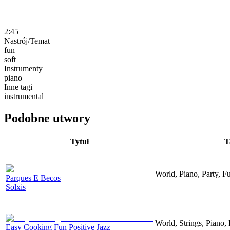
2:45
Nastrój/Temat
fun
soft
Instrumenty
piano
Inne tagi
instrumental
Podobne utwory
Tytuł
T
World, Piano, Party, F
Parques E Becos
Solxis
World, Strings, Piano,
Easy Cooking Fun Positive Jazz