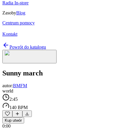
Radia In-store
Zasoby
Blog
Centrum pomocy
Kontakt
Powrót do katalogu
Sunny march
autor:
BMFM
world
2:45
140 BPM
Kup utwór
0:00