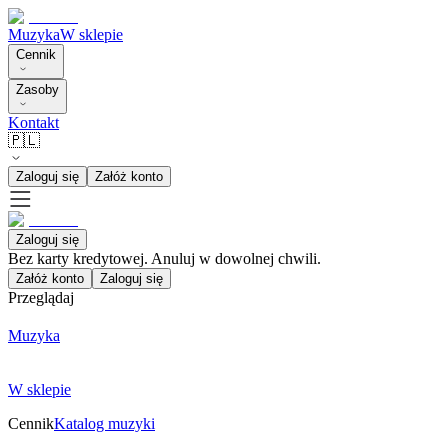
Muzyka
W sklepie
Cennik
Zasoby
Kontakt
🇵🇱
Zaloguj się
Załóż konto
Zaloguj się
Bez karty kredytowej. Anuluj w dowolnej chwili.
Załóż konto
Zaloguj się
Przeglądaj
Muzyka
W sklepie
Cennik
Katalog muzyki