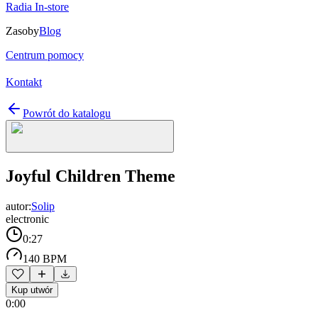
Radia In-store
Zasoby
Blog
Centrum pomocy
Kontakt
Powrót do katalogu
Joyful Children Theme
autor:
Solip
electronic
0:27
140 BPM
Kup utwór
0:00