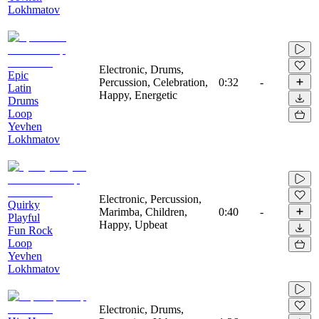
Lokhmatov
Electronic, Drums,
Epic
Percussion, Celebration,
0:32
-
Latin
Happy, Energetic
Drums
Loop
Yevhen
Lokhmatov
Electronic, Percussion,
Quirky
Marimba, Children,
0:40
-
Playful
Happy, Upbeat
Fun Rock
Loop
Yevhen
Lokhmatov
Electronic, Drums,