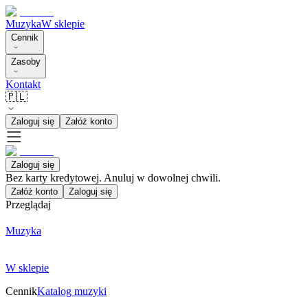
Muzyka
W sklepie
Cennik
Zasoby
Kontakt
🇵🇱
Zaloguj się
Załóż konto
Zaloguj się
Bez karty kredytowej. Anuluj w dowolnej chwili.
Załóż konto
Zaloguj się
Przeglądaj
Muzyka
W sklepie
Cennik
Katalog muzyki