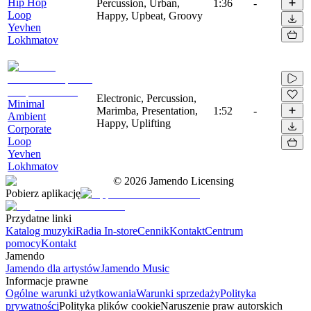
Hip Hop
Percussion, Urban,
1:36
-
Loop
Happy, Upbeat, Groovy
Yevhen
Lokhmatov
Electronic, Percussion,
Minimal
Marimba, Presentation,
1:52
-
Ambient
Happy, Uplifting
Corporate
Loop
Yevhen
Lokhmatov
©
2026
Jamendo Licensing
Pobierz aplikację
Przydatne linki
Katalog muzyki
Radia In-store
Cennik
Kontakt
Centrum
pomocy
Kontakt
Jamendo
Jamendo dla artystów
Jamendo Music
Informacje prawne
Ogólne warunki użytkowania
Warunki sprzedaży
Polityka
prywatności
Polityka plików cookie
Naruszenie praw autorskich