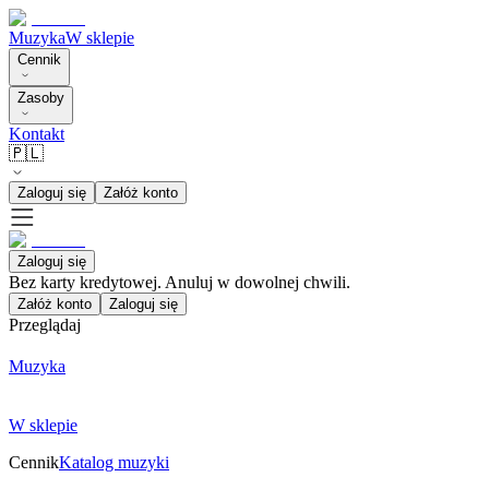
Muzyka
W sklepie
Cennik
Zasoby
Kontakt
🇵🇱
Zaloguj się
Załóż konto
Zaloguj się
Bez karty kredytowej. Anuluj w dowolnej chwili.
Załóż konto
Zaloguj się
Przeglądaj
Muzyka
W sklepie
Cennik
Katalog muzyki