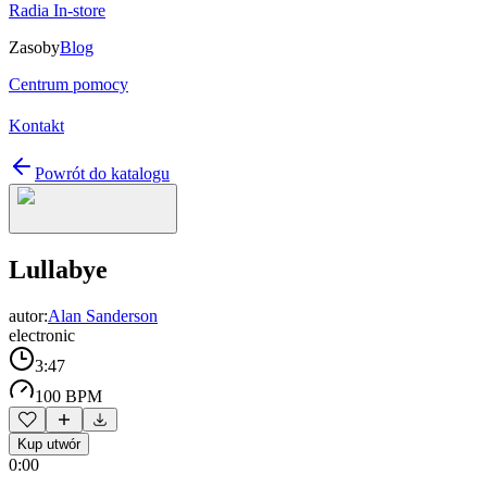
Radia In-store
Zasoby
Blog
Centrum pomocy
Kontakt
Powrót do katalogu
Lullabye
autor:
Alan Sanderson
electronic
3:47
100 BPM
Kup utwór
0:00