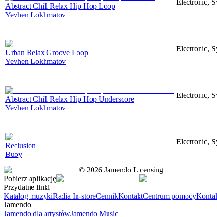
Electronic, S
Abstract Chill Relax Hip Hop Loop
Yevhen Lokhmatov
Electronic, S
Urban Relax Groove Loop
Yevhen Lokhmatov
Electronic, S
Abstract Chill Relax Hip Hop Underscore
Yevhen Lokhmatov
Electronic, S
Reclusion
Buoy
©
2026
Jamendo Licensing
Pobierz aplikację
Przydatne linki
Katalog muzyki
Radia In-store
Cennik
Kontakt
Centrum pomocy
Konta
Jamendo
Jamendo dla artystów
Jamendo Music