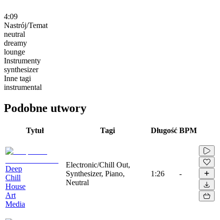
4:09
Nastrój/Temat
neutral
dreamy
lounge
Instrumenty
synthesizer
Inne tagi
instrumental
Podobne utwory
Tytuł
Tagi
Długość
BPM
Electronic/Chill Out,
Deep
Synthesizer, Piano,
1:26
-
Chill
Neutral
House
Art
Media