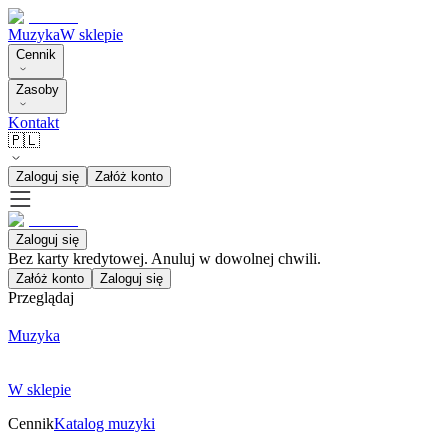
Muzyka
W sklepie
Cennik
Zasoby
Kontakt
🇵🇱
Zaloguj się
Załóż konto
Zaloguj się
Bez karty kredytowej. Anuluj w dowolnej chwili.
Załóż konto
Zaloguj się
Przeglądaj
Muzyka
W sklepie
Cennik
Katalog muzyki