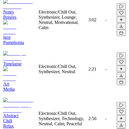
Notes
Electronic/Chill Out,
Brisées
Synthesizer, Lounge,
3:02
-
Neutral, Motivational,
Calm
Igor
Pumphonia
Timelapse
Electronic/Chill Out,
2:21
-
Synthesizer, Neutral
Art
Media
Electronic/Chill Out,
Abstract
Synthesizer, Technology,
2:56
-
Chill
Neutral, Calm, Peaceful
Relax