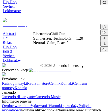
Hip Hop
Yevhen
Lokhmatov
Abstract
Electronic/Chill Out,
Chill
Synthesizer, Technology,
1:20
-
Relax
Neutral, Calm, Peaceful
Hip Hop
Edit 3
Yevhen
Lokhmatov
©
2026
Jamendo Licensing
Pobierz aplikację
Przydatne linki
Katalog muzyki
Radia In-store
Cennik
Kontakt
Centrum
pomocy
Kontakt
Jamendo
Jamendo dla artystów
Jamendo Music
Informacje prawne
Ogólne warunki użytkowania
Warunki sprzedaży
Polityka
prywatności
Polityka plików cookie
Naruszenie praw autorskich