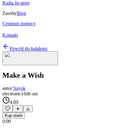
Radia In-store
Zasoby
Blog
Centrum pomocy
Kontakt
Powrót do katalogu
Make a Wish
autor:
Sayok
electronic/chill out
4:09
Kup utwór
0:00