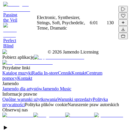
Passing
Electronic, Synthesizer,
the Veil
Strings, Soft, Psychedelic,
6:01
130
Tense, Dramatic
Perfect
Blind
©
2026
Jamendo Licensing
Pobierz aplikację
Przydatne linki
Katalog muzyki
Radia In-store
Cennik
Kontakt
Centrum
pomocy
Kontakt
Jamendo
Jamendo dla artystów
Jamendo Music
Informacje prawne
Ogólne warunki użytkowania
Warunki sprzedaży
Polityka
prywatności
Polityka plików cookie
Naruszenie praw autorskich
Obserwuj nas