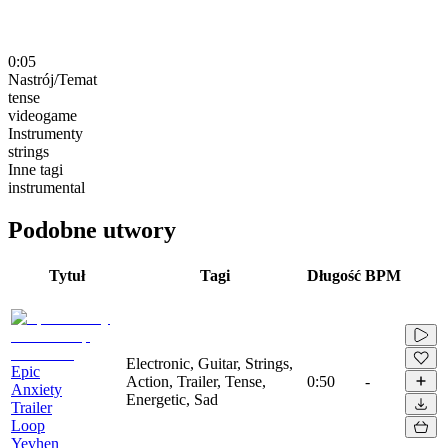
0:05
Nastrój/Temat
tense
videogame
Instrumenty
strings
Inne tagi
instrumental
Podobne utwory
Tytuł
Tagi
Długość
BPM
Electronic, Guitar, Strings,
Epic
Action, Trailer, Tense,
0:50
-
Anxiety
Energetic, Sad
Trailer
Loop
Yevhen