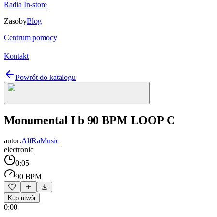
Radia In-store
Zasoby
Blog
Centrum pomocy
Kontakt
Powrót do katalogu
Monumental I b 90 BPM LOOP C
autor:
AlfRaMusic
electronic
0:05
90 BPM
Kup utwór
0:00