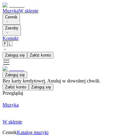
Muzyka
W sklepie
Cennik
Zasoby
Kontakt
🇵🇱
Zaloguj się
Załóż konto
Zaloguj się
Bez karty kredytowej. Anuluj w dowolnej chwili.
Załóż konto
Zaloguj się
Przeglądaj
Muzyka
W sklepie
Cennik
Katalog muzyki