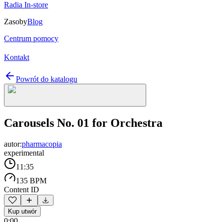
Radia In-store
Zasoby
Blog
Centrum pomocy
Kontakt
Powrót do katalogu
Carousels No. 01 for Orchestra
autor:
pharmacopia
experimental
11:35
135 BPM
Content ID
Kup utwór
0:00