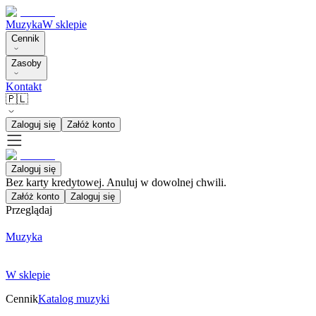
Muzyka
W sklepie
Cennik
Zasoby
Kontakt
🇵🇱
Zaloguj się
Załóż konto
Zaloguj się
Bez karty kredytowej. Anuluj w dowolnej chwili.
Załóż konto
Zaloguj się
Przeglądaj
Muzyka
W sklepie
Cennik
Katalog muzyki