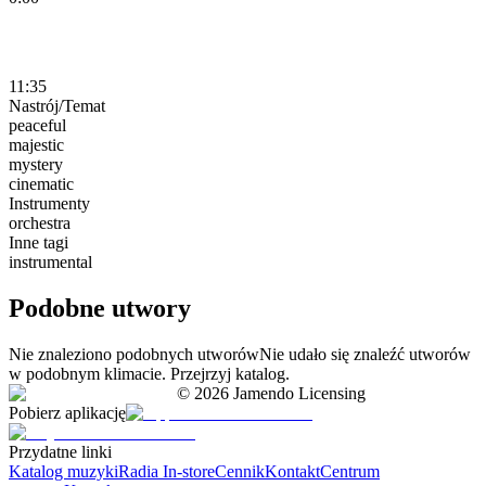
11:35
Nastrój/Temat
peaceful
majestic
mystery
cinematic
Instrumenty
orchestra
Inne tagi
instrumental
Podobne utwory
Nie znaleziono podobnych utworów
Nie udało się znaleźć utworów
w podobnym klimacie. Przejrzyj katalog.
©
2026
Jamendo Licensing
Pobierz aplikację
Przydatne linki
Katalog muzyki
Radia In-store
Cennik
Kontakt
Centrum