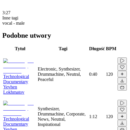
3:27
Inne tagi
vocal - male
Podobne utwory
Tytuł
Tagi
Długość
BPM
Electronic, Synthesizer,
Drummachine, Neutral,
0:40
120
Technological
Peaceful
Documentary
Yevhen
Lokhmatov
Synthesizer,
Drummachine, Corporate,
1:12
120
Technological
News, Neutral,
Documentary
Inspirational
Yevhen