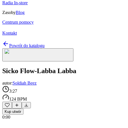
Radia In-store
Zasoby
Blog
Centrum pomocy
Kontakt
Powrót do katalogu
Sicko Flow-Labba Labba
autor:
Soldiah Beez
3:27
124 BPM
Kup utwór
0:00