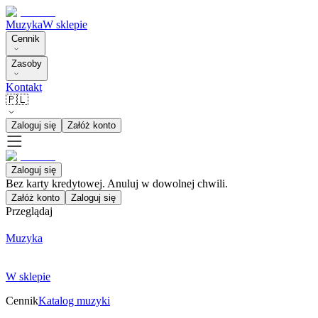
Muzyka
W sklepie
Cennik
Zasoby
Kontakt
🇵🇱
Zaloguj się
Załóż konto
Zaloguj się
Bez karty kredytowej. Anuluj w dowolnej chwili.
Załóż konto
Zaloguj się
Przeglądaj
Muzyka
W sklepie
Cennik
Katalog muzyki