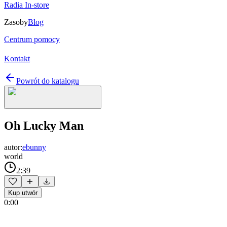
Radia In-store
Zasoby
Blog
Centrum pomocy
Kontakt
Powrót do katalogu
Oh Lucky Man
autor:
ebunny
world
2:39
Kup utwór
0:00