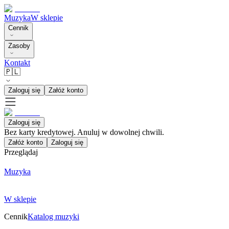
Muzyka
W sklepie
Cennik
Zasoby
Kontakt
🇵🇱
Zaloguj się
Załóż konto
Zaloguj się
Bez karty kredytowej. Anuluj w dowolnej chwili.
Załóż konto
Zaloguj się
Przeglądaj
Muzyka
W sklepie
Cennik
Katalog muzyki