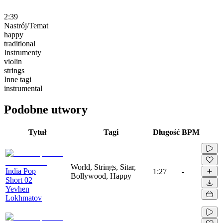
2:39
Nastrój/Temat
happy
traditional
Instrumenty
violin
strings
Inne tagi
instrumental
Podobne utwory
Tytuł
Tagi
Długość
BPM
World, Strings, Sitar,
India Pop
1:27
-
Bollywood, Happy
Short 02
Yevhen
Lokhmatov