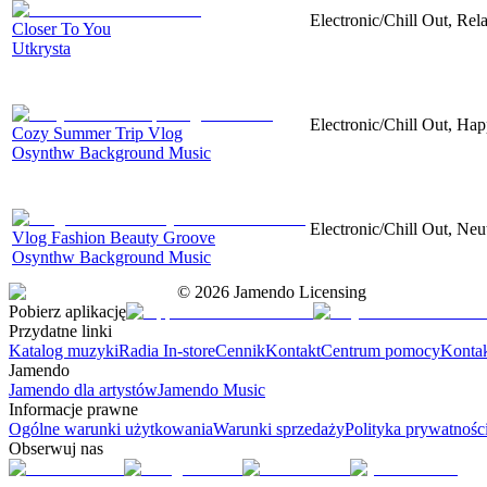
Electronic/Chill Out, Rel
Closer To You
Utkrysta
Electronic/Chill Out, Hap
Cozy Summer Trip Vlog
Osynthw Background Music
Electronic/Chill Out, Neu
Vlog Fashion Beauty Groove
Osynthw Background Music
©
2026
Jamendo Licensing
Pobierz aplikację
Przydatne linki
Katalog muzyki
Radia In-store
Cennik
Kontakt
Centrum pomocy
Konta
Jamendo
Jamendo dla artystów
Jamendo Music
Informacje prawne
Ogólne warunki użytkowania
Warunki sprzedaży
Polityka prywatnośc
Obserwuj nas