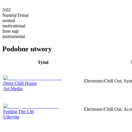
3:02
Nastrój/Temat
neutral
motivational
Inne tagi
instrumental
Podobne utwory
Tytuł
Electronic/Chill Out, Synt
Deep Chill House
Art Media
Electronic/Chill Out, Aco
Feeling The Lift
Utkrysta