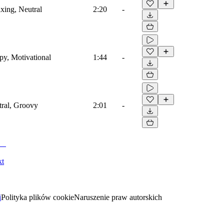
axing, Neutral
2:20
-
py, Motivational
1:44
-
tral, Groovy
2:01
-
kt
i
Polityka plików cookie
Naruszenie praw autorskich