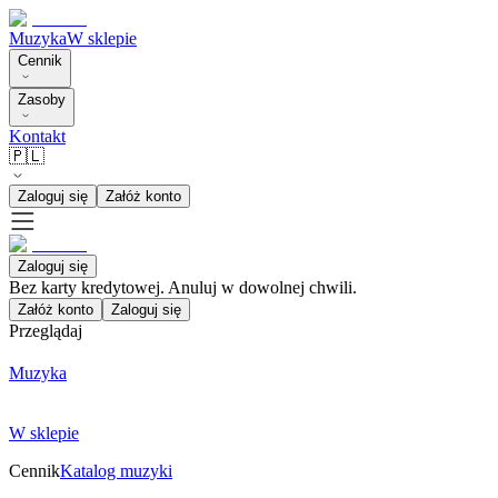
Muzyka
W sklepie
Cennik
Zasoby
Kontakt
🇵🇱
Zaloguj się
Załóż konto
Zaloguj się
Bez karty kredytowej. Anuluj w dowolnej chwili.
Załóż konto
Zaloguj się
Przeglądaj
Muzyka
W sklepie
Cennik
Katalog muzyki