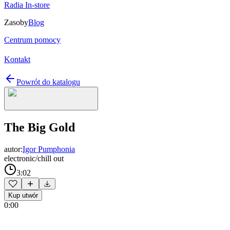
Radia In-store
Zasoby
Blog
Centrum pomocy
Kontakt
Powrót do katalogu
The Big Gold
autor:
Igor Pumphonia
electronic/chill out
3:02
Kup utwór
0:00