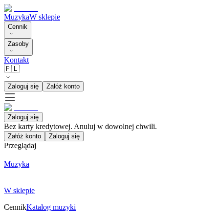
Muzyka
W sklepie
Cennik
Zasoby
Kontakt
🇵🇱
Zaloguj się
Załóż konto
Zaloguj się
Bez karty kredytowej. Anuluj w dowolnej chwili.
Załóż konto
Zaloguj się
Przeglądaj
Muzyka
W sklepie
Cennik
Katalog muzyki