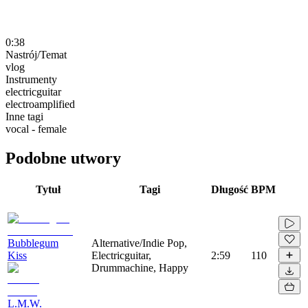
0:38
Nastrój/Temat
vlog
Instrumenty
electricguitar
electroamplified
Inne tagi
vocal - female
Podobne utwory
Tytuł
Tagi
Długość
BPM
Bubblegum
Alternative/Indie Pop,
Kiss
Electricguitar,
2:59
110
Drummachine, Happy
L.M.W.