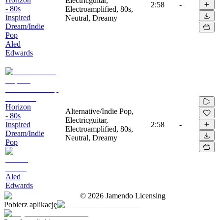
Electricguitar,
2:58
-
- 80s
Electroamplified, 80s,
Inspired
Neutral, Dreamy
Dream/Indie
Pop
Aled
Edwards
Horizon
Alternative/Indie Pop,
- 80s
Electricguitar,
Inspired
2:58
-
Electroamplified, 80s,
Dream/Indie
Neutral, Dreamy
Pop
Aled
Edwards
©
2026
Jamendo Licensing
Pobierz aplikację