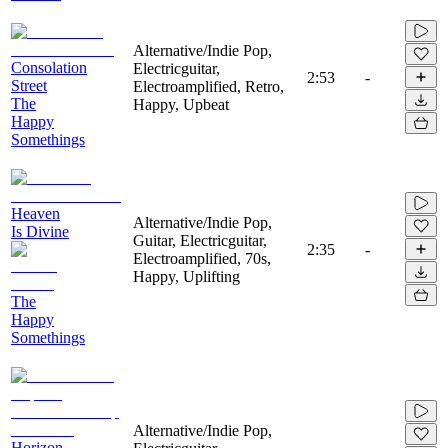
Alternative/Indie Pop,
Consolation
Electricguitar,
2:53
-
Street
Electroamplified, Retro,
The
Happy, Upbeat
Happy
Somethings
Heaven
Alternative/Indie Pop,
Is Divine
Guitar, Electricguitar,
2:35
-
Electroamplified, 70s,
Happy, Uplifting
The
Happy
Somethings
Alternative/Indie Pop,
Horizon