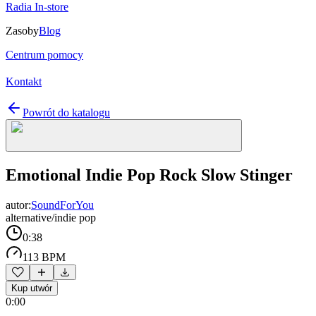
Radia In-store
Zasoby
Blog
Centrum pomocy
Kontakt
Powrót do katalogu
Emotional Indie Pop Rock Slow Stinger
autor:
SoundForYou
alternative/indie pop
0:38
113 BPM
Kup utwór
0:00