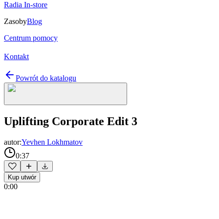
Radia In-store
Zasoby
Blog
Centrum pomocy
Kontakt
Powrót do katalogu
Uplifting Corporate Edit 3
autor:
Yevhen Lokhmatov
0:37
Kup utwór
0:00