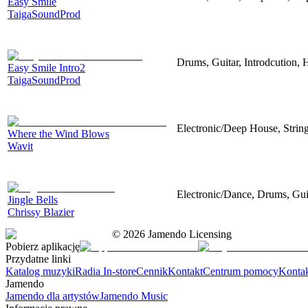
Easy Smile
TaigaSoundProd
Drums, Guitar, Introdcution,
Easy Smile Intro2
TaigaSoundProd
Electronic/Deep House, String
Where the Wind Blows
Wavit
Electronic/Dance, Drums, Gui
Jingle Bells
Chrissy Blazier
©
2026
Jamendo Licensing
Pobierz aplikację
Przydatne linki
Katalog muzyki
Radia In-store
Cennik
Kontakt
Centrum pomocy
Konta
Jamendo
Jamendo dla artystów
Jamendo Music