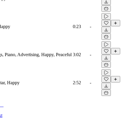
 Happy
0:23
-
s, Piano, Advertising, Happy, Peaceful
3:02
-
tar, Happy
2:52
-
kt