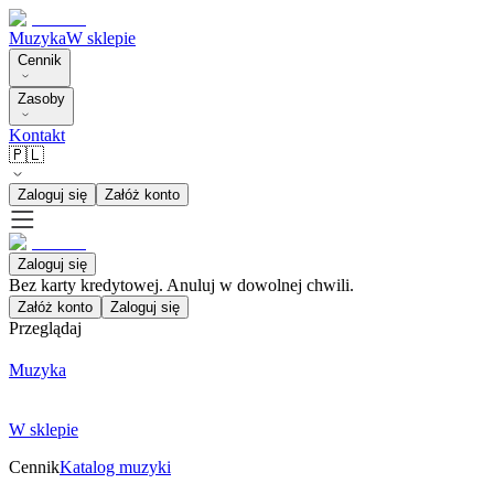
Muzyka
W sklepie
Cennik
Zasoby
Kontakt
🇵🇱
Zaloguj się
Załóż konto
Zaloguj się
Bez karty kredytowej. Anuluj w dowolnej chwili.
Załóż konto
Zaloguj się
Przeglądaj
Muzyka
W sklepie
Cennik
Katalog muzyki