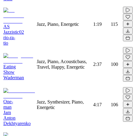
Jazz, Piano, Energetic
1:19
115
AS
Jazzistic02
rio-ra-
tio
Jazz, Piano, Acousticbass,
2:37
100
Eating
Travel, Happy, Energetic
Show
Waderman
One-
Jazz, Synthesizer, Piano,
4:17
106
man
Energetic
Jam
Anton
Dekhtyarenko