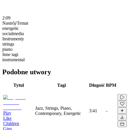
2:09
Nastrój/Temat
energetic
socialmedia
Instrumenty
strings
piano
Inne tagi
instrumental
Podobne utwory
Tytuł
Tagi
Długość
BPM
Jazz, Strings, Piano,
3:41
-
Play
Contemporary, Energetic
Like
Children
Gins