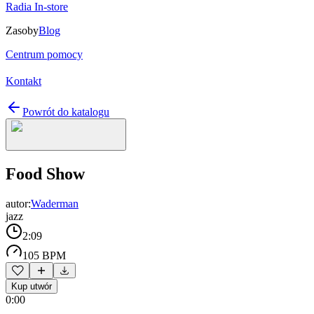
Radia In-store
Zasoby
Blog
Centrum pomocy
Kontakt
Powrót do katalogu
Food Show
autor:
Waderman
jazz
2:09
105 BPM
Kup utwór
0:00