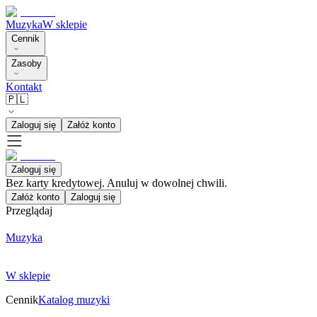
Muzyka
W sklepie
Cennik
Zasoby
Kontakt
🇵🇱
Zaloguj się
Załóż konto
Zaloguj się
Bez karty kredytowej. Anuluj w dowolnej chwili.
Załóż konto
Zaloguj się
Przeglądaj
Muzyka
W sklepie
Cennik
Katalog muzyki