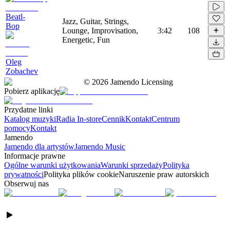
Beatl-
Jazz, Guitar, Strings,
Bop
Lounge, Improvisation,
3:42
108
Energetic, Fun
Oleg
Zobachev
©
2026
Jamendo Licensing
Pobierz aplikację
Przydatne linki
Katalog muzyki
Radia In-store
Cennik
Kontakt
Centrum
pomocy
Kontakt
Jamendo
Jamendo dla artystów
Jamendo Music
Informacje prawne
Ogólne warunki użytkowania
Warunki sprzedaży
Polityka
prywatności
Polityka plików cookie
Naruszenie praw autorskich
Obserwuj nas