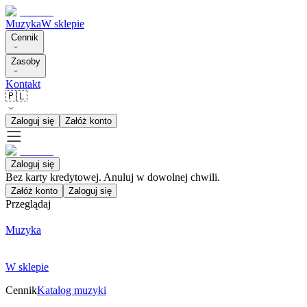
Muzyka
W sklepie
Cennik
Zasoby
Kontakt
🇵🇱
Zaloguj się
Załóż konto
Zaloguj się
Bez karty kredytowej. Anuluj w dowolnej chwili.
Załóż konto
Zaloguj się
Przeglądaj
Muzyka
W sklepie
Cennik
Katalog muzyki