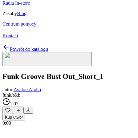
Radia In-store
Zasoby
Blog
Centrum pomocy
Kontakt
Powrót do katalogu
Funk Groove Bust Out_Short_1
autor:
Avalon Audio
funk/r&b
1:07
Kup utwór
0:00