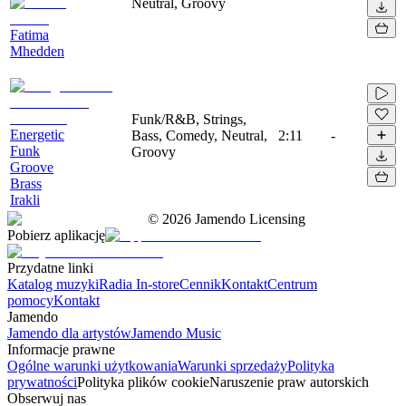
Neutral, Groovy
Fatima
Mhedden
Funk/R&B, Strings,
Energetic
Bass, Comedy, Neutral,
2:11
-
Funk
Groovy
Groove
Brass
Irakli
©
2026
Jamendo Licensing
Pobierz aplikację
Przydatne linki
Katalog muzyki
Radia In-store
Cennik
Kontakt
Centrum
pomocy
Kontakt
Jamendo
Jamendo dla artystów
Jamendo Music
Informacje prawne
Ogólne warunki użytkowania
Warunki sprzedaży
Polityka
prywatności
Polityka plików cookie
Naruszenie praw autorskich
Obserwuj nas