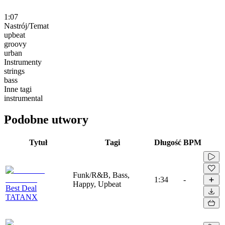
1:07
Nastrój/Temat
upbeat
groovy
urban
Instrumenty
strings
bass
Inne tagi
instrumental
Podobne utwory
Tytuł
Tagi
Długość
BPM
Funk/R&B, Bass,
1:34
-
Happy, Upbeat
Best Deal
TATANX