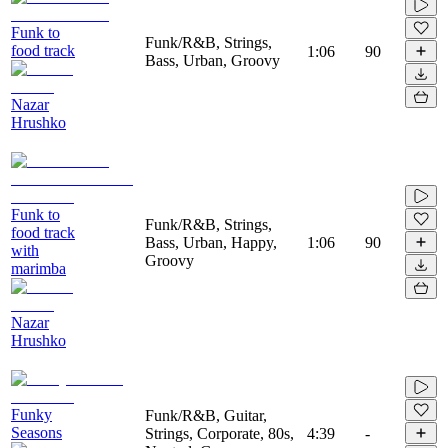
Funk to
Funk/R&B, Strings,
food track
1:06
90
Bass, Urban, Groovy
Nazar
Hrushko
Funk to
Funk/R&B, Strings,
food track
Bass, Urban, Happy,
1:06
90
with
Groovy
marimba
Nazar
Hrushko
Funky
Funk/R&B, Guitar,
Seasons
Strings, Corporate, 80s,
4:39
-