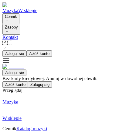
Muzyka
W sklepie
Cennik
Zasoby
Kontakt
🇵🇱
Zaloguj się
Załóż konto
Zaloguj się
Bez karty kredytowej. Anuluj w dowolnej chwili.
Załóż konto
Zaloguj się
Przeglądaj
Muzyka
W sklepie
Cennik
Katalog muzyki