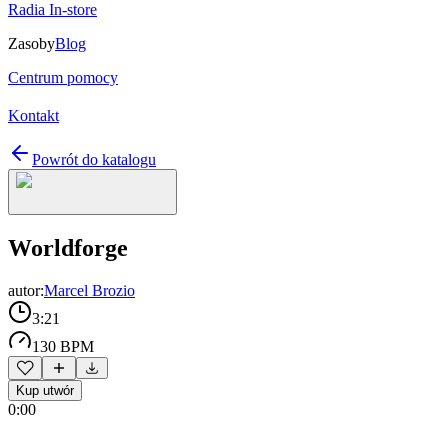
Radia In-store
Zasoby
Blog
Centrum pomocy
Kontakt
Powrót do katalogu
Worldforge
autor:
Marcel Brozio
3:21
130 BPM
Kup utwór
0:00