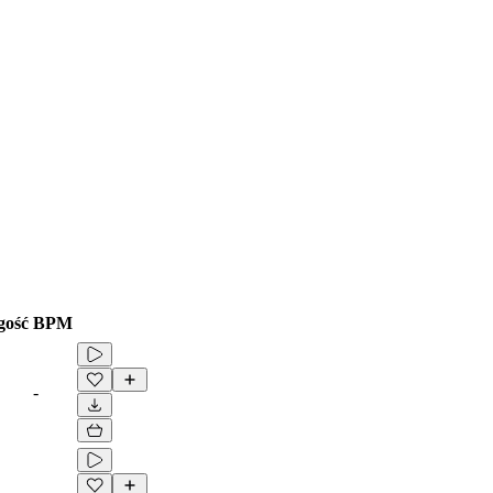
gość
BPM
-