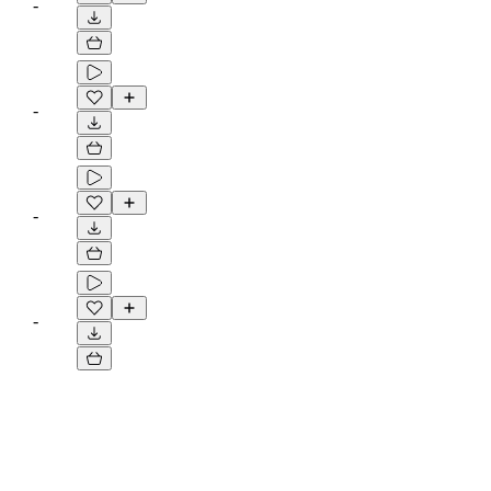
-
-
-
-