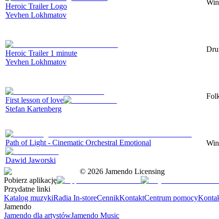
Win
Heroic Trailer Logo
Yevhen Lokhmatov
Drum
Heroic Trailer 1 minute
Yevhen Lokhmatov
Folk
First lesson of love
Stefan Kartenberg
Path of Light - Cinematic Orchestral Emotional
Win
Dawid Jaworski
©
2026
Jamendo Licensing
Pobierz aplikację
Przydatne linki
Katalog muzyki
Radia In-store
Cennik
Kontakt
Centrum pomocy
Konta
Jamendo
Jamendo dla artystów
Jamendo Music