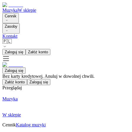
Muzyka
W sklepie
Cennik
Zasoby
Kontakt
🇵🇱
Zaloguj się
Załóż konto
Zaloguj się
Bez karty kredytowej. Anuluj w dowolnej chwili.
Załóż konto
Zaloguj się
Przeglądaj
Muzyka
W sklepie
Cennik
Katalog muzyki