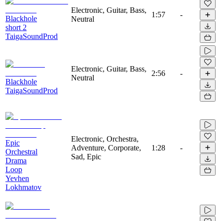
Electronic, Guitar, Bass,
1:57
-
Blackhole
Neutral
short 2
TaigaSoundProd
Electronic, Guitar, Bass,
2:56
-
Neutral
Blackhole
TaigaSoundProd
Electronic, Orchestra,
Epic
Adventure, Corporate,
1:28
-
Orchestral
Sad, Epic
Drama
Loop
Yevhen
Lokhmatov