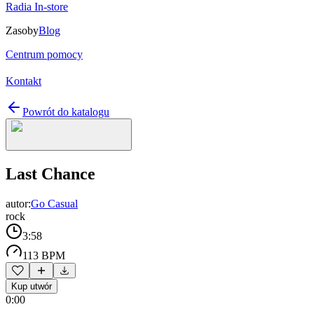
Radia In-store
Zasoby
Blog
Centrum pomocy
Kontakt
Powrót do katalogu
Last Chance
autor:
Go Casual
rock
3:58
113 BPM
Kup utwór
0:00