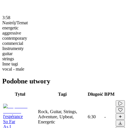
3:58
Nastrój/Temat
energetic
aggressive
contemporary
commercial
Instrumenty
guitar
strings
Inne tagi
vocal - male
Podobne utwory
Tytuł
Tagi
Długość
BPM
Rock, Guitar, Strings,
l'espérance
Adventure, Upbeat,
6:30
-
So Far
Energetic
As I