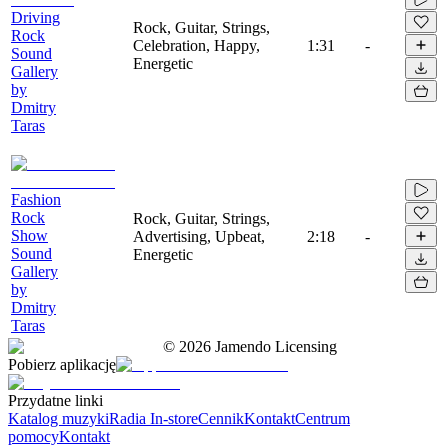
Driving
Rock, Guitar, Strings,
Rock
Celebration, Happy,
1:31
-
Sound
Energetic
Gallery
by
Dmitry
Taras
Fashion
Rock
Rock, Guitar, Strings,
Show
Advertising, Upbeat,
2:18
-
Sound
Energetic
Gallery
by
Dmitry
Taras
©
2026
Jamendo Licensing
Pobierz aplikację
Przydatne linki
Katalog muzyki
Radia In-store
Cennik
Kontakt
Centrum
pomocy
Kontakt