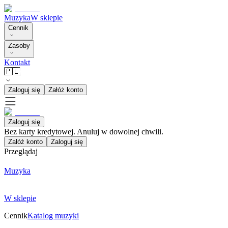
Muzyka
W sklepie
Cennik
Zasoby
Kontakt
🇵🇱
Zaloguj się
Załóż konto
Zaloguj się
Bez karty kredytowej. Anuluj w dowolnej chwili.
Załóż konto
Zaloguj się
Przeglądaj
Muzyka
W sklepie
Cennik
Katalog muzyki