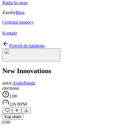
Radia In-store
Zasoby
Blog
Centrum pomocy
Kontakt
Powrót do katalogu
New Innovations
autor:
AudioPanda
electronic
1:00
126 BPM
Kup utwór
0:00