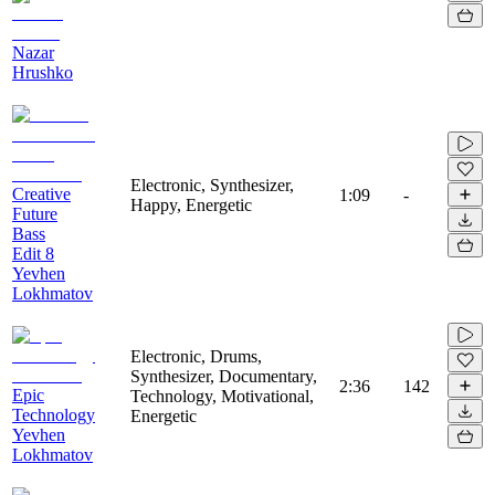
Nazar
Hrushko
Electronic, Synthesizer,
Creative
1:09
-
Happy, Energetic
Future
Bass
Edit 8
Yevhen
Lokhmatov
Electronic, Drums,
Synthesizer, Documentary,
2:36
142
Epic
Technology, Motivational,
Technology
Energetic
Yevhen
Lokhmatov