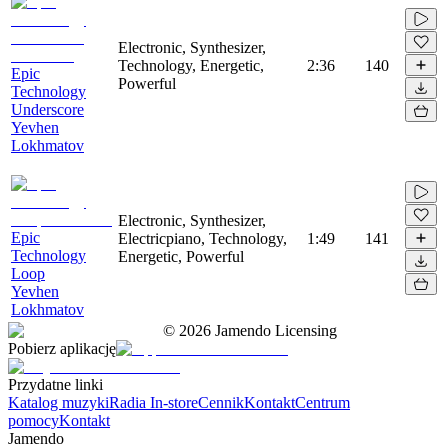
Electronic, Synthesizer,
Technology, Energetic,
2:36
140
Epic
Powerful
Technology
Underscore
Yevhen
Lokhmatov
Electronic, Synthesizer,
Epic
Electricpiano, Technology,
1:49
141
Technology
Energetic, Powerful
Loop
Yevhen
Lokhmatov
©
2026
Jamendo Licensing
Pobierz aplikację
Przydatne linki
Katalog muzyki
Radia In-store
Cennik
Kontakt
Centrum
pomocy
Kontakt
Jamendo