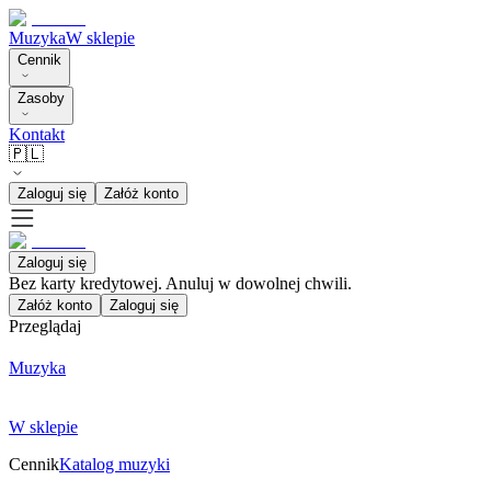
Muzyka
W sklepie
Cennik
Zasoby
Kontakt
🇵🇱
Zaloguj się
Załóż konto
Zaloguj się
Bez karty kredytowej. Anuluj w dowolnej chwili.
Załóż konto
Zaloguj się
Przeglądaj
Muzyka
W sklepie
Cennik
Katalog muzyki