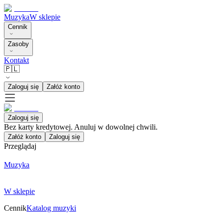
Muzyka
W sklepie
Cennik
Zasoby
Kontakt
🇵🇱
Zaloguj się
Załóż konto
Zaloguj się
Bez karty kredytowej. Anuluj w dowolnej chwili.
Załóż konto
Zaloguj się
Przeglądaj
Muzyka
W sklepie
Cennik
Katalog muzyki