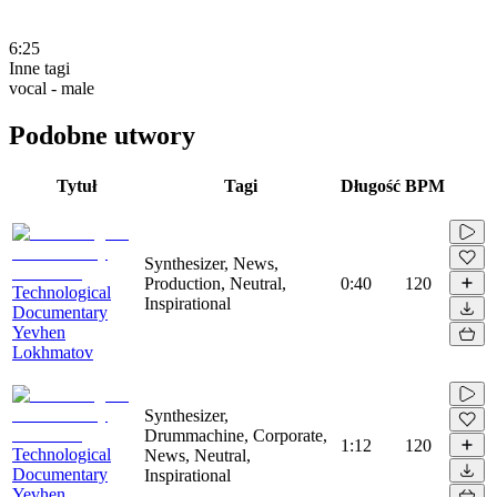
6:25
Inne tagi
vocal - male
Podobne utwory
Tytuł
Tagi
Długość
BPM
Synthesizer, News,
Production, Neutral,
0:40
120
Technological
Inspirational
Documentary
Yevhen
Lokhmatov
Synthesizer,
Drummachine, Corporate,
1:12
120
Technological
News, Neutral,
Documentary
Inspirational
Yevhen