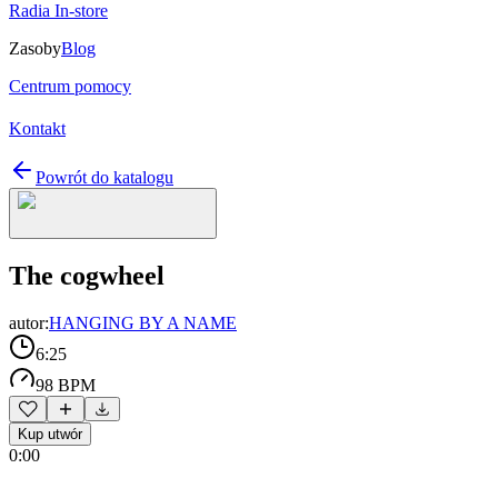
Radia In-store
Zasoby
Blog
Centrum pomocy
Kontakt
Powrót do katalogu
The cogwheel
autor:
HANGING BY A NAME
6:25
98 BPM
Kup utwór
0:00