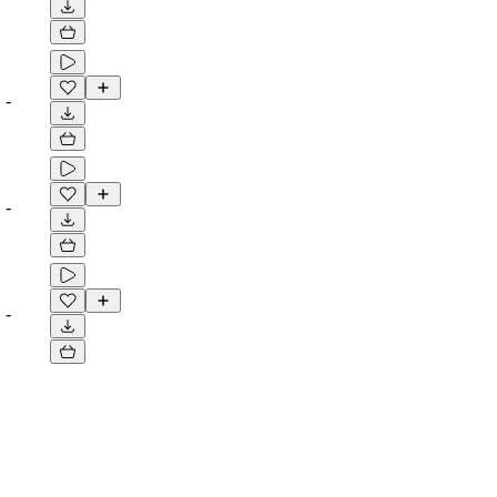
-
-
-