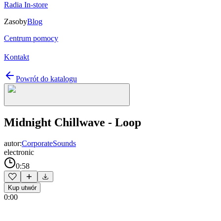
Radia In-store
Zasoby
Blog
Centrum pomocy
Kontakt
Powrót do katalogu
Midnight Chillwave - Loop
autor:
CorporateSounds
electronic
0:58
Kup utwór
0:00