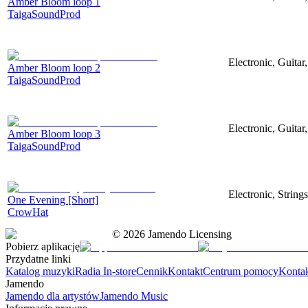
Amber Bloom loop 1
TaigaSoundProd
Electronic, Guitar
Amber Bloom loop 2
TaigaSoundProd
Electronic, Guitar
Amber Bloom loop 3
TaigaSoundProd
Electronic, String
One Evening [Short]
CrowHat
©
2026
Jamendo Licensing
Pobierz aplikację
Przydatne linki
Katalog muzyki
Radia In-store
Cennik
Kontakt
Centrum pomocy
Konta
Jamendo
Jamendo dla artystów
Jamendo Music