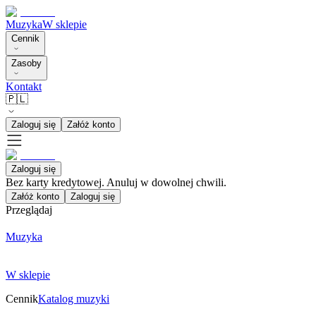
Muzyka
W sklepie
Cennik
Zasoby
Kontakt
🇵🇱
Zaloguj się
Załóż konto
Zaloguj się
Bez karty kredytowej. Anuluj w dowolnej chwili.
Załóż konto
Zaloguj się
Przeglądaj
Muzyka
W sklepie
Cennik
Katalog muzyki