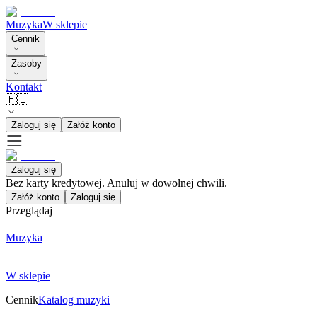
Muzyka
W sklepie
Cennik
Zasoby
Kontakt
🇵🇱
Zaloguj się
Załóż konto
Zaloguj się
Bez karty kredytowej. Anuluj w dowolnej chwili.
Załóż konto
Zaloguj się
Przeglądaj
Muzyka
W sklepie
Cennik
Katalog muzyki