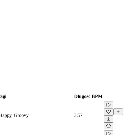
agi
Długość
BPM
, Happy, Groovy
3:57
-