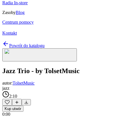
Radia In-store
Zasoby
Blog
Centrum pomocy
Kontakt
Powrót do katalogu
Jazz Trio - by TolsetMusic
autor:
TolsetMusic
jazz
2:10
Kup utwór
0:00