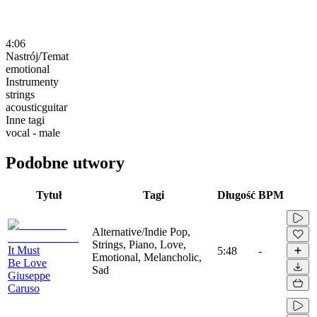
4:06
Nastrój/Temat
emotional
Instrumenty
strings
acousticguitar
Inne tagi
vocal - male
Podobne utwory
Tytuł
Tagi
Długość
BPM
Alternative/Indie Pop,
Strings, Piano, Love,
It Must
5:48
-
Emotional, Melancholic,
Be Love
Sad
Giuseppe
Caruso