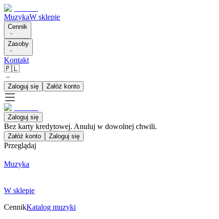
Muzyka
W sklepie
Cennik
Zasoby
Kontakt
🇵🇱
Zaloguj się
Załóż konto
Zaloguj się
Bez karty kredytowej. Anuluj w dowolnej chwili.
Załóż konto
Zaloguj się
Przeglądaj
Muzyka
W sklepie
Cennik
Katalog muzyki