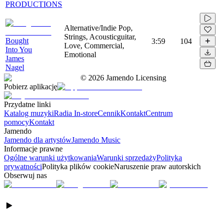
PRODUCTIONS
Alternative/Indie Pop,
Strings, Acousticguitar,
Bought
3:59
104
Love, Commercial,
Into You
Emotional
James
Nagel
©
2026
Jamendo Licensing
Pobierz aplikację
Przydatne linki
Katalog muzyki
Radia In-store
Cennik
Kontakt
Centrum
pomocy
Kontakt
Jamendo
Jamendo dla artystów
Jamendo Music
Informacje prawne
Ogólne warunki użytkowania
Warunki sprzedaży
Polityka
prywatności
Polityka plików cookie
Naruszenie praw autorskich
Obserwuj nas