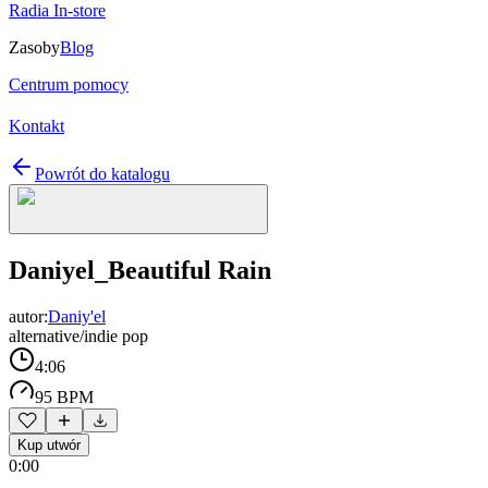
Radia In-store
Zasoby
Blog
Centrum pomocy
Kontakt
Powrót do katalogu
Daniyel_Beautiful Rain
autor:
Daniy'el
alternative/indie pop
4:06
95 BPM
Kup utwór
0:00