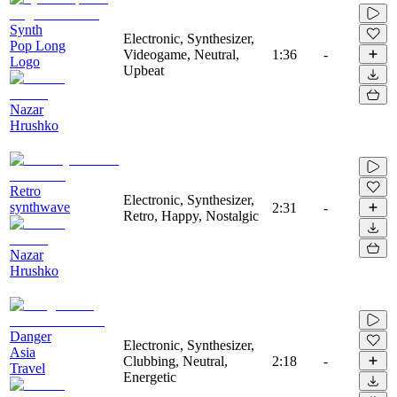
Synth
Electronic, Synthesizer,
Pop Long
Videogame, Neutral,
1:36
-
Logo
Upbeat
Nazar
Hrushko
Retro
Electronic, Synthesizer,
synthwave
2:31
-
Retro, Happy, Nostalgic
Nazar
Hrushko
Danger
Electronic, Synthesizer,
Asia
Clubbing, Neutral,
2:18
-
Travel
Energetic