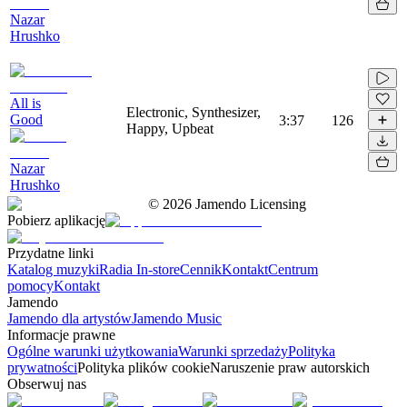
Nazar
Hrushko
All is
Electronic, Synthesizer,
Good
3:37
126
Happy, Upbeat
Nazar
Hrushko
©
2026
Jamendo Licensing
Pobierz aplikację
Przydatne linki
Katalog muzyki
Radia In-store
Cennik
Kontakt
Centrum
pomocy
Kontakt
Jamendo
Jamendo dla artystów
Jamendo Music
Informacje prawne
Ogólne warunki użytkowania
Warunki sprzedaży
Polityka
prywatności
Polityka plików cookie
Naruszenie praw autorskich
Obserwuj nas