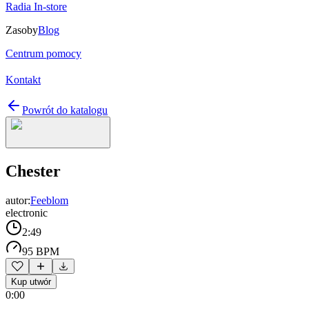
Radia In-store
Zasoby
Blog
Centrum pomocy
Kontakt
Powrót do katalogu
Chester
autor:
Feeblom
electronic
2:49
95 BPM
Kup utwór
0:00