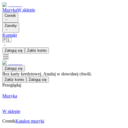
Muzyka
W sklepie
Cennik
Zasoby
Kontakt
🇵🇱
Zaloguj się
Załóż konto
Zaloguj się
Bez karty kredytowej. Anuluj w dowolnej chwili.
Załóż konto
Zaloguj się
Przeglądaj
Muzyka
W sklepie
Cennik
Katalog muzyki