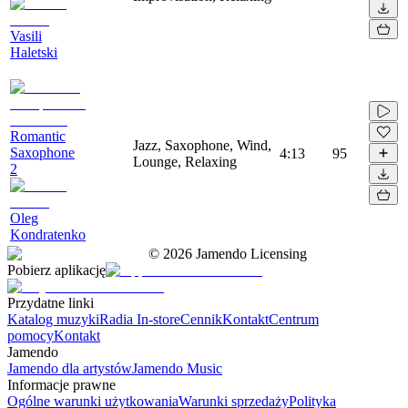
Vasili
Haletski
Romantic
Jazz, Saxophone, Wind,
Saxophone
4:13
95
Lounge, Relaxing
2
Oleg
Kondratenko
©
2026
Jamendo Licensing
Pobierz aplikację
Przydatne linki
Katalog muzyki
Radia In-store
Cennik
Kontakt
Centrum
pomocy
Kontakt
Jamendo
Jamendo dla artystów
Jamendo Music
Informacje prawne
Ogólne warunki użytkowania
Warunki sprzedaży
Polityka