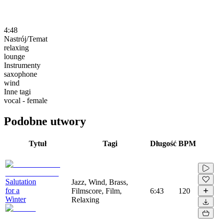
4:48
Nastrój/Temat
relaxing
lounge
Instrumenty
saxophone
wind
Inne tagi
vocal - female
Podobne utwory
Tytuł
Tagi
Długość
BPM
Salutation
Jazz, Wind, Brass,
for a
Filmscore, Film,
6:43
120
Winter
Relaxing