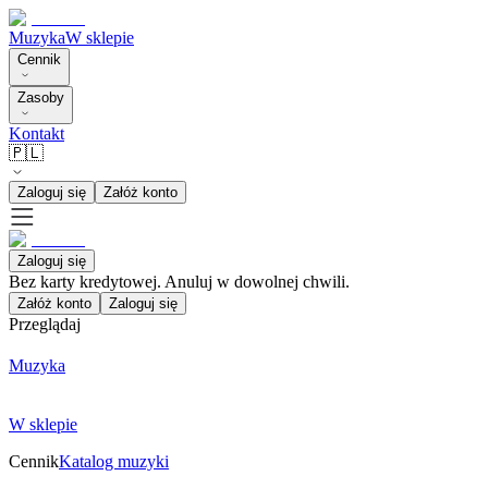
Muzyka
W sklepie
Cennik
Zasoby
Kontakt
🇵🇱
Zaloguj się
Załóż konto
Zaloguj się
Bez karty kredytowej. Anuluj w dowolnej chwili.
Załóż konto
Zaloguj się
Przeglądaj
Muzyka
W sklepie
Cennik
Katalog muzyki