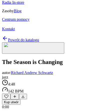
Radia In-store
Zasoby
Blog
Centrum pomocy
Kontakt
Powrót do katalogu
The Season is Changing
autor:
Richard Andrew Schwartz
jazz
4:48
142 BPM
Kup utwór
0:00