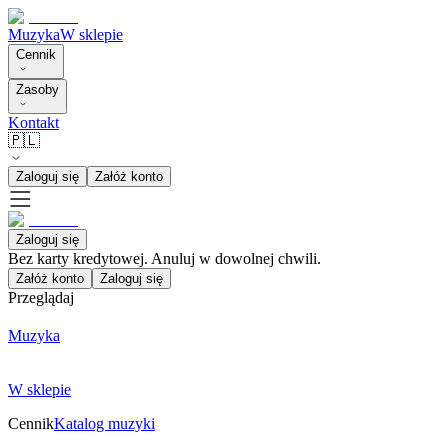
Muzyka
W sklepie
Cennik
Zasoby
Kontakt
🇵🇱
Zaloguj się
Załóż konto
Zaloguj się
Bez karty kredytowej. Anuluj w dowolnej chwili.
Załóż konto
Zaloguj się
Przeglądaj
Muzyka
W sklepie
Cennik
Katalog muzyki