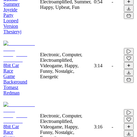
Electroamplified, Summer,
0:54
-
Summer
Happy, Upbeat, Fun
Joyride
Party
Looped
Version
Thesieryj
Electronic, Computer,
Electroamplified,
8bit Car
Videogame, Happy,
3:14
-
Race
Funny, Nostalgic,
Game
Energetic
Background
Tomasz
Redman
Electronic, Computer,
Electroamplified,
8bit Car
Videogame, Happy,
3:16
-
Race
Funny, Nostalgic,