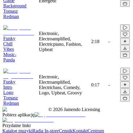
Game
Energetic
Background
Tomasz
Redman
Electronic,
Funky
Electroamplified,
2:18
-
Chill
Electricpiano, Fashion,
Vibes
Upbeat
Music-
Panda
Electronic,
Funky
Electroamplified,
0:17
-
Intro
Electricbass, Comedy,
Logo
Logo, Upbeat, Groovy
Tomasz
Redman
©
2026
Jamendo Licensing
Pobierz aplikację
Przydatne linki
Katalog muzyki
Radia In-store
Cennik
Kontakt
Centrum