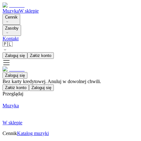
Muzyka
W sklepie
Cennik
Zasoby
Kontakt
🇵🇱
Zaloguj się
Załóż konto
Zaloguj się
Bez karty kredytowej. Anuluj w dowolnej chwili.
Załóż konto
Zaloguj się
Przeglądaj
Muzyka
W sklepie
Cennik
Katalog muzyki