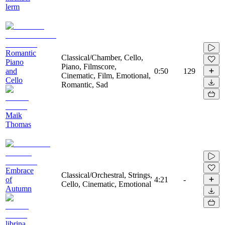
lerm
Romantic
Classical/Chamber, Cello,
Piano
Piano, Filmscore,
and
0:50
129
Cinematic, Film, Emotional,
Cello
Romantic, Sad
Maik
Thomas
Embrace
Classical/Orchestral, Strings,
of
4:21
-
Cello, Cinematic, Emotional
Autumn
librina