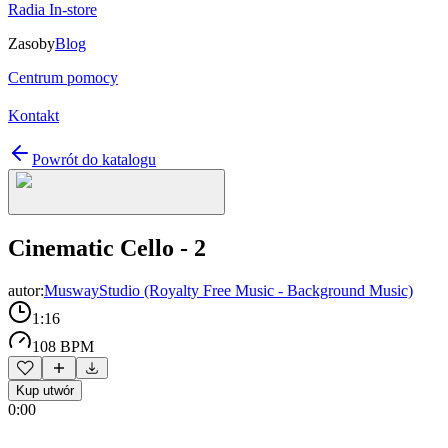
Radia In-store
Zasoby
Blog
Centrum pomocy
Kontakt
Powrót do katalogu
Cinematic Cello - 2
autor:
MuswayStudio (Royalty Free Music - Background Music)
1:16
108 BPM
Kup utwór
0:00