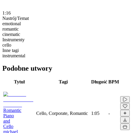
1:16
Nastrój/Temat
emotional
romantic
cinematic
Instrumenty
cello
Inne tagi
instrumental
Podobne utwory
Tytuł
Tagi
Długość
BPM
Romantic
Cello, Corporate, Romantic
1:05
-
Piano
and
Cello
michael