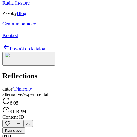
Radia In-store
Zasoby
Blog
Centrum pomocy
Kontakt
Powrót do katalogu
Reflections
autor:
Triplexity
alternative/experimental
6:05
91 BPM
Content ID
Kup utwór
0:00