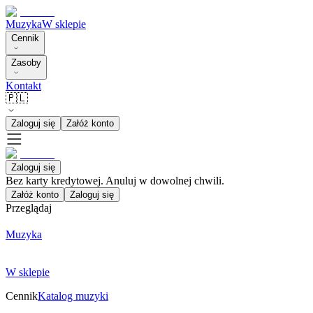
Muzyka
W sklepie
Cennik
Zasoby
Kontakt
🇵🇱
Zaloguj się
Załóż konto
Zaloguj się
Bez karty kredytowej. Anuluj w dowolnej chwili.
Załóż konto
Zaloguj się
Przeglądaj
Muzyka
W sklepie
Cennik
Katalog muzyki