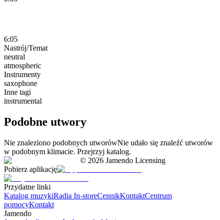
6:05
Nastrój/Temat
neutral
atmospheric
Instrumenty
saxophone
Inne tagi
instrumental
Podobne utwory
Nie znaleziono podobnych utworów
Nie udało się znaleźć utworów
w podobnym klimacie. Przejrzyj katalog.
©
2026
Jamendo Licensing
Pobierz aplikację
Przydatne linki
Katalog muzyki
Radia In-store
Cennik
Kontakt
Centrum
pomocy
Kontakt
Jamendo