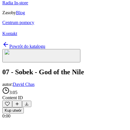
Radia In-store
Zasoby
Blog
Centrum pomocy
Kontakt
Powrót do katalogu
07 - Sobek - God of the Nile
autor:
David Chas
3:05
Content ID
Kup utwór
0:00