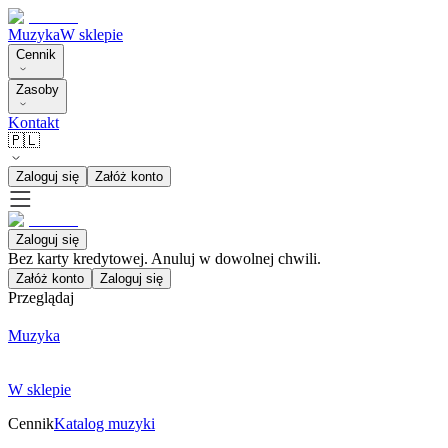
Muzyka
W sklepie
Cennik
Zasoby
Kontakt
🇵🇱
Zaloguj się
Załóż konto
Zaloguj się
Bez karty kredytowej. Anuluj w dowolnej chwili.
Załóż konto
Zaloguj się
Przeglądaj
Muzyka
W sklepie
Cennik
Katalog muzyki