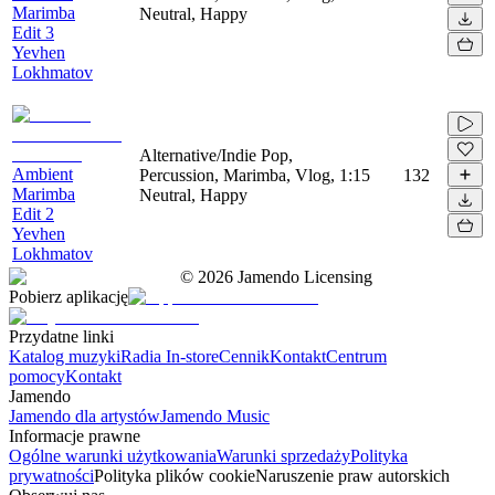
Marimba
Neutral, Happy
Edit 3
Yevhen
Lokhmatov
Alternative/Indie Pop,
Ambient
Percussion, Marimba, Vlog,
1:15
132
Marimba
Neutral, Happy
Edit 2
Yevhen
Lokhmatov
©
2026
Jamendo Licensing
Pobierz aplikację
Przydatne linki
Katalog muzyki
Radia In-store
Cennik
Kontakt
Centrum
pomocy
Kontakt
Jamendo
Jamendo dla artystów
Jamendo Music
Informacje prawne
Ogólne warunki użytkowania
Warunki sprzedaży
Polityka
prywatności
Polityka plików cookie
Naruszenie praw autorskich