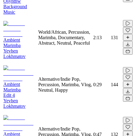
Osynthw
Background
Music
World/African, Percussion,
Marimba, Documentary,
2:13
131
Ambient
Abstract, Neutral, Peaceful
Marimba
Yevhen
Lokhmatov
Alternative/Indie Pop,
Ambient
Percussion, Marimba, Vlog,
0:29
144
Marimba
Neutral, Happy
Edit 4
Yevhen
Lokhmatov
Alternative/Indie Pop,
Ambient
Percussion, Marimba, Vlog,
0:47
132