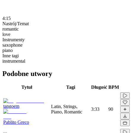
4:15
Nastrój/Temat
romantic
love
Instrumenty
saxophone
piano
Inne tagi
instrumental
Podobne utwory
Tytuł
Tagi
Długość
BPM
tangoem
Latin, Strings,
3:33
90
Piano, Romantic
Pablito Greco