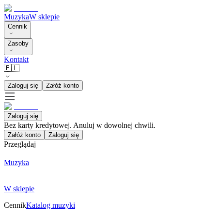
Muzyka
W sklepie
Cennik
Zasoby
Kontakt
🇵🇱
Zaloguj się
Załóż konto
Zaloguj się
Bez karty kredytowej. Anuluj w dowolnej chwili.
Załóż konto
Zaloguj się
Przeglądaj
Muzyka
W sklepie
Cennik
Katalog muzyki