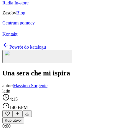
Radia In-store
Zasoby
Blog
Centrum pomocy
Kontakt
Powrót do katalogu
Una sera che mi ispira
autor:
Massimo Sorgente
latin
4:15
140 BPM
Kup utwór
0:00