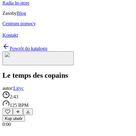
Radia In-store
Zasoby
Blog
Centrum pomocy
Kontakt
Powrót do katalogu
Le temps des copains
autor:
Liryc
2:43
125 BPM
Kup utwór
0:00