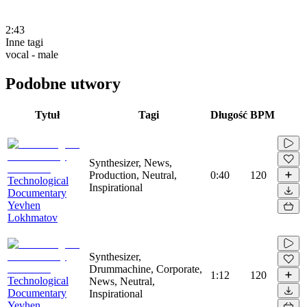
2:43
Inne tagi
vocal - male
Podobne utwory
Tytuł
Tagi
Długość
BPM
Synthesizer, News,
Production, Neutral,
0:40
120
Technological
Inspirational
Documentary
Yevhen
Lokhmatov
Synthesizer,
Drummachine, Corporate,
1:12
120
Technological
News, Neutral,
Documentary
Inspirational
Yevhen