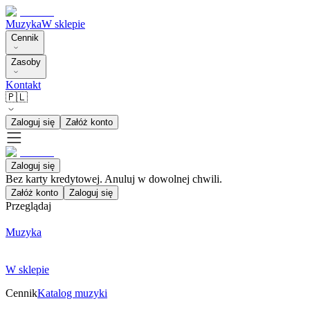
Muzyka
W sklepie
Cennik
Zasoby
Kontakt
🇵🇱
Zaloguj się
Załóż konto
Zaloguj się
Bez karty kredytowej. Anuluj w dowolnej chwili.
Załóż konto
Zaloguj się
Przeglądaj
Muzyka
W sklepie
Cennik
Katalog muzyki