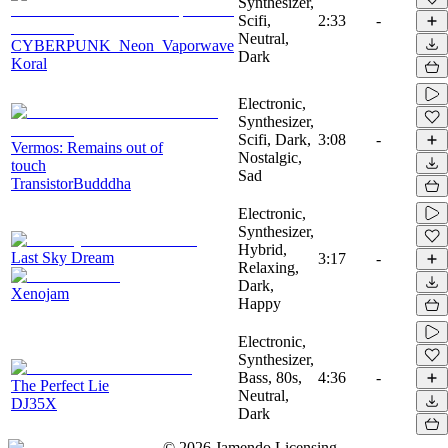
Synthesizer,
Scifi,
2:33
-
Neutral,
CYBERPUNK_Neon_Vaporwave
Dark
Koral
Electronic,
Synthesizer,
Scifi, Dark,
3:08
-
Vermos: Remains out of
Nostalgic,
touch
Sad
TransistorBudddha
Electronic,
Synthesizer,
Hybrid,
Last Sky Dream
3:17
-
Relaxing,
Dark,
Xenojam
Happy
Electronic,
Synthesizer,
Bass, 80s,
4:36
-
The Perfect Lie
Neutral,
DJ35X
Dark
©
2026
Jamendo Licensing