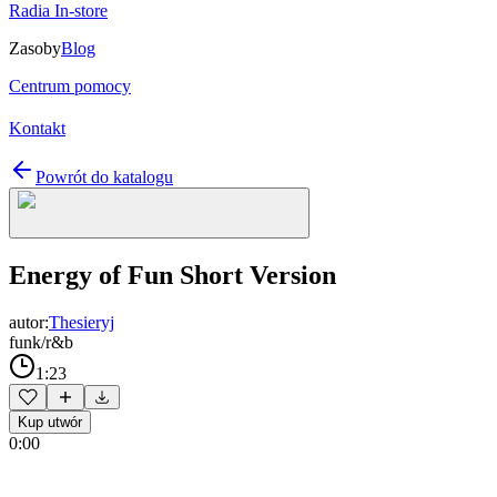
Radia In-store
Zasoby
Blog
Centrum pomocy
Kontakt
Powrót do katalogu
Energy of Fun Short Version
autor:
Thesieryj
funk/r&b
1:23
Kup utwór
0:00