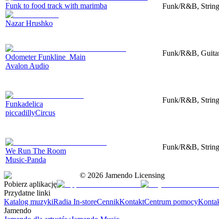
Funk to food track with marimba
Funk/R&B, String
Nazar Hrushko
Funk/R&B, Guitar,
Odometer Funkline_Main
Avalon Audio
Funk/R&B, Strings
Funkadelica
piccadillyCircus
Funk/R&B, String
We Run The Room
Music-Panda
©
2026
Jamendo Licensing
Pobierz aplikację
Przydatne linki
Katalog muzyki
Radia In-store
Cennik
Kontakt
Centrum pomocy
Konta
Jamendo