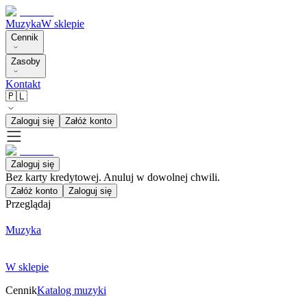
Muzyka
W sklepie
Cennik
Zasoby
Kontakt
🇵🇱
Zaloguj się
Załóż konto
Zaloguj się
Bez karty kredytowej. Anuluj w dowolnej chwili.
Załóż konto
Zaloguj się
Przeglądaj
Muzyka
W sklepie
Cennik
Katalog muzyki