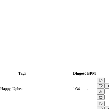
Tagi
Długość
BPM
 Happy, Upbeat
1:34
-