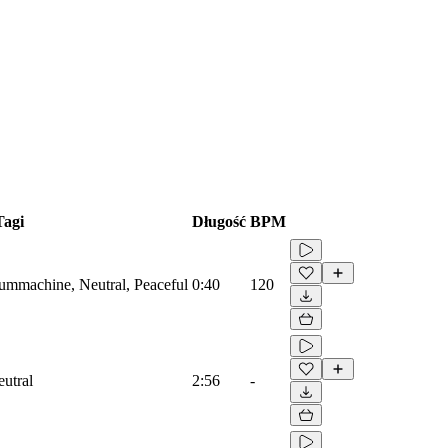
Tagi
Długość
BPM
rummachine, Neutral, Peaceful
0:40
120
eutral
2:56
-