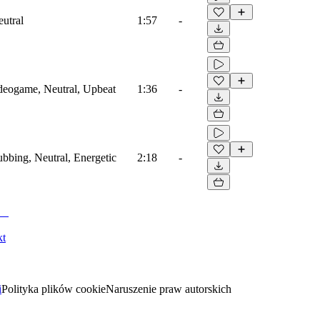
eutral
1:57
-
ideogame, Neutral, Upbeat
1:36
-
ubbing, Neutral, Energetic
2:18
-
kt
i
Polityka plików cookie
Naruszenie praw autorskich