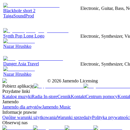
Electronic, Guitar, Bass, N
Blackhole short 2
TaigaSoundProd
Synth Pop Long Logo
Electronic, Synthesizer, V
Nazar Hrushko
Danger Asia Travel
Electronic, Synthesizer, Cl
Nazar Hrushko
©
2026
Jamendo Licensing
Pobierz aplikację
Przydatne linki
Katalog muzyki
Radia In-store
Cennik
Kontakt
Centrum pomocy
Konta
Jamendo
Jamendo dla artystów
Jamendo Music
Informacje prawne
Ogólne warunki użytkowania
Warunki sprzedaży
Polityka prywatnośc
Obserwuj nas