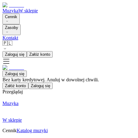
Muzyka
W sklepie
Cennik
Zasoby
Kontakt
🇵🇱
Zaloguj się
Załóż konto
Zaloguj się
Bez karty kredytowej. Anuluj w dowolnej chwili.
Załóż konto
Zaloguj się
Przeglądaj
Muzyka
W sklepie
Cennik
Katalog muzyki