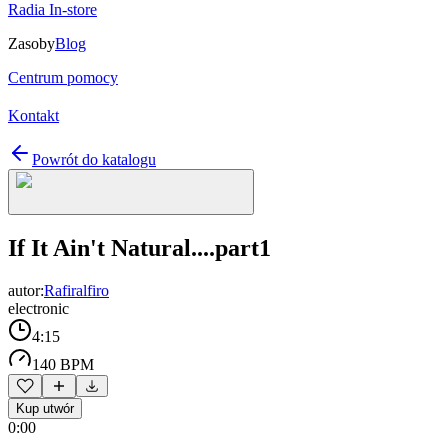
Radia In-store
Zasoby
Blog
Centrum pomocy
Kontakt
Powrót do katalogu
If It Ain't Natural....part1
autor:
Rafiralfiro
electronic
4:15
140 BPM
Kup utwór
0:00