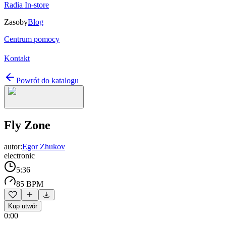
Radia In-store
Zasoby
Blog
Centrum pomocy
Kontakt
Powrót do katalogu
Fly Zone
autor:
Egor Zhukov
electronic
5:36
85 BPM
Kup utwór
0:00