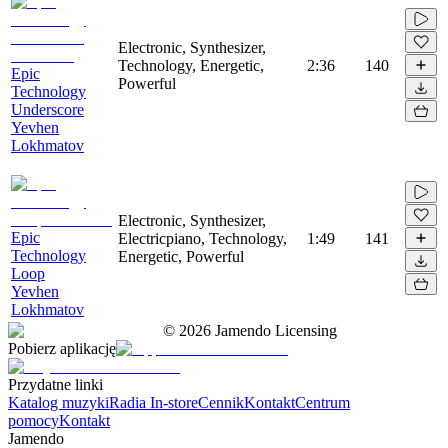
Electronic, Synthesizer,
Technology, Energetic,
2:36
140
Epic
Powerful
Technology
Underscore
Yevhen
Lokhmatov
Electronic, Synthesizer,
Epic
Electricpiano, Technology,
1:49
141
Technology
Energetic, Powerful
Loop
Yevhen
Lokhmatov
©
2026
Jamendo Licensing
Pobierz aplikację
Przydatne linki
Katalog muzyki
Radia In-store
Cennik
Kontakt
Centrum
pomocy
Kontakt
Jamendo