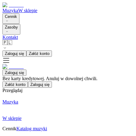
Muzyka
W sklepie
Cennik
Zasoby
Kontakt
🇵🇱
Zaloguj się
Załóż konto
Zaloguj się
Bez karty kredytowej. Anuluj w dowolnej chwili.
Załóż konto
Zaloguj się
Przeglądaj
Muzyka
W sklepie
Cennik
Katalog muzyki