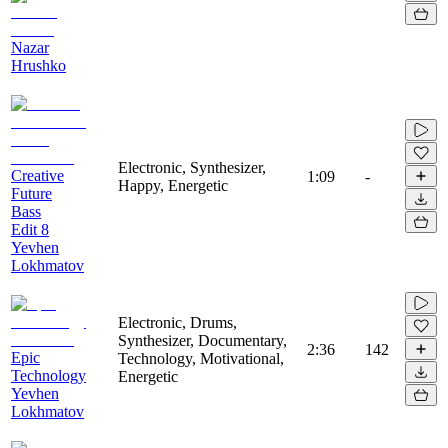
Nazar
Hrushko
Electronic, Synthesizer,
Creative
1:09
-
Happy, Energetic
Future
Bass
Edit 8
Yevhen
Lokhmatov
Electronic, Drums,
Synthesizer, Documentary,
2:36
142
Epic
Technology, Motivational,
Technology
Energetic
Yevhen
Lokhmatov