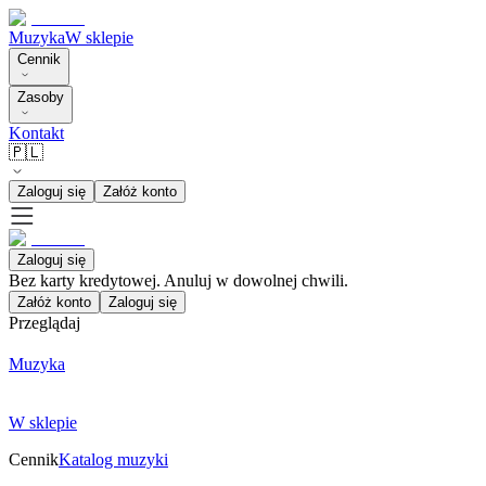
Muzyka
W sklepie
Cennik
Zasoby
Kontakt
🇵🇱
Zaloguj się
Załóż konto
Zaloguj się
Bez karty kredytowej. Anuluj w dowolnej chwili.
Załóż konto
Zaloguj się
Przeglądaj
Muzyka
W sklepie
Cennik
Katalog muzyki