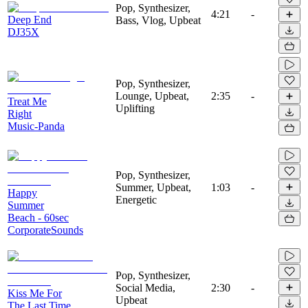
Pop, Synthesizer,
4:21
-
Deep End
Bass, Vlog, Upbeat
DJ35X
Pop, Synthesizer,
Lounge, Upbeat,
2:35
-
Treat Me
Uplifting
Right
Music-Panda
Pop, Synthesizer,
Summer, Upbeat,
1:03
-
Happy
Energetic
Summer
Beach - 60sec
CorporateSounds
Pop, Synthesizer,
Social Media,
2:30
-
Kiss Me For
Upbeat
The Last Time