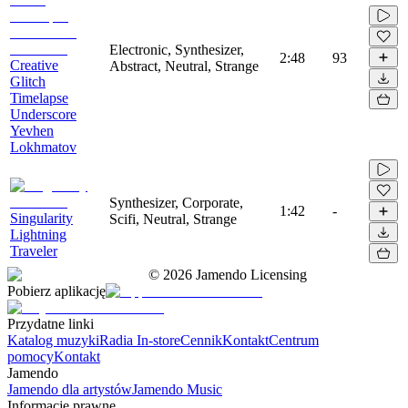
Electronic, Synthesizer,
2:48
93
Creative
Abstract, Neutral, Strange
Glitch
Timelapse
Underscore
Yevhen
Lokhmatov
Synthesizer, Corporate,
1:42
-
Singularity
Scifi, Neutral, Strange
Lightning
Traveler
©
2026
Jamendo Licensing
Pobierz aplikację
Przydatne linki
Katalog muzyki
Radia In-store
Cennik
Kontakt
Centrum
pomocy
Kontakt
Jamendo
Jamendo dla artystów
Jamendo Music
Informacje prawne