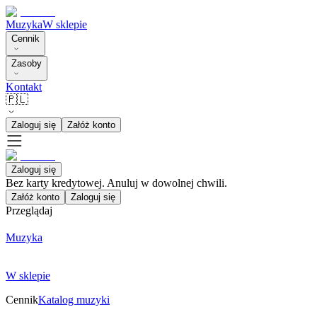
Muzyka
W sklepie
Cennik
Zasoby
Kontakt
🇵🇱
Zaloguj się
Załóż konto
Zaloguj się
Bez karty kredytowej. Anuluj w dowolnej chwili.
Załóż konto
Zaloguj się
Przeglądaj
Muzyka
W sklepie
Cennik
Katalog muzyki