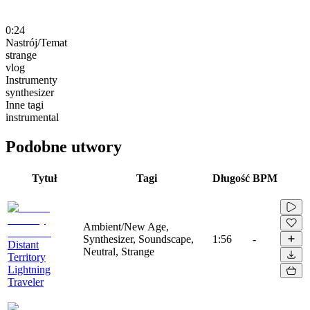
0:24
Nastrój/Temat
strange
vlog
Instrumenty
synthesizer
Inne tagi
instrumental
Podobne utwory
Tytuł
Tagi
Długość
BPM
Ambient/New Age,
Synthesizer, Soundscape,
1:56
-
Distant
Neutral, Strange
Territory
Lightning
Traveler