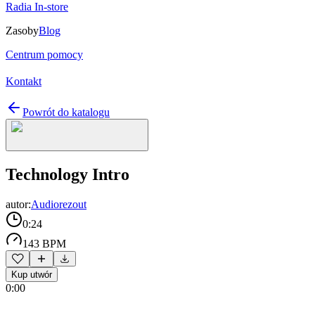
Radia In-store
Zasoby
Blog
Centrum pomocy
Kontakt
Powrót do katalogu
Technology Intro
autor:
Audiorezout
0:24
143 BPM
Kup utwór
0:00