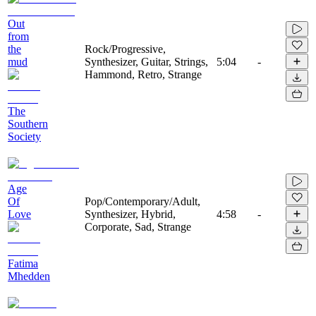
Out
from
the
Rock/Progressive,
mud
Synthesizer, Guitar, Strings,
5:04
-
Hammond, Retro, Strange
The
Southern
Society
Age
Of
Pop/Contemporary/Adult,
Love
Synthesizer, Hybrid,
4:58
-
Corporate, Sad, Strange
Fatima
Mhedden