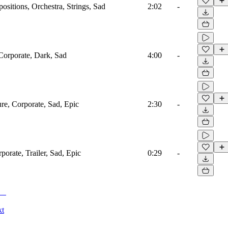
sitions, Orchestra, Strings, Sad
2:02
-
 Corporate, Dark, Sad
4:00
-
ure, Corporate, Sad, Epic
2:30
-
porate, Trailer, Sad, Epic
0:29
-
kt