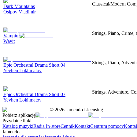
Classical/Modern Compo
Dark Mountains
Osipov Vladimir
Strings, Piano, Crime,
Vampire
Wavit
Strings, Piano, Advent
Epic Orchestral Drama Short 04
Yevhen Lokhmatov
Strings, Adventure, Cor
Epic Orchestral Drama Short 07
Yevhen Lokhmatov
©
2026
Jamendo Licensing
Pobierz aplikację
Przydatne linki
Katalog muzyki
Radia In-store
Cennik
Kontakt
Centrum pomocy
Konta
Jamendo