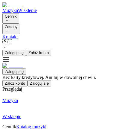
Muzyka
W sklepie
Cennik
Zasoby
Kontakt
🇵🇱
Zaloguj się
Załóż konto
Zaloguj się
Bez karty kredytowej. Anuluj w dowolnej chwili.
Załóż konto
Zaloguj się
Przeglądaj
Muzyka
W sklepie
Cennik
Katalog muzyki