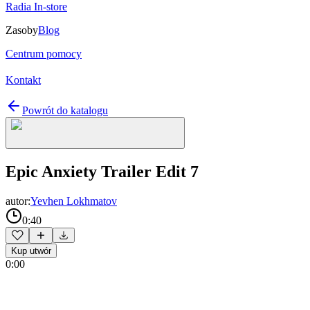
Radia In-store
Zasoby
Blog
Centrum pomocy
Kontakt
Powrót do katalogu
Epic Anxiety Trailer Edit 7
autor:
Yevhen Lokhmatov
0:40
Kup utwór
0:00