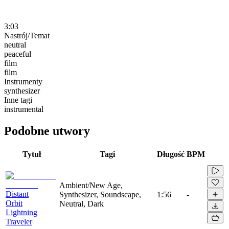
3:03
Nastrój/Temat
neutral
peaceful
film
film
Instrumenty
synthesizer
Inne tagi
instrumental
Podobne utwory
Tytuł
Tagi
Długość
BPM
Ambient/New Age,
Distant
Synthesizer, Soundscape,
1:56
-
Orbit
Neutral, Dark
Lightning
Traveler