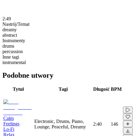
2:49
Nastrój/Temat
dreamy
abstract
Instrumenty
drums
percussion
Inne tagi
instrumental
Podobne utwory
Tytuł
Tagi
Długość
BPM
Calm
Electronic, Drums, Piano,
Feelings
2:40
146
Lounge, Peaceful, Dreamy
Lo-Fi
Relax