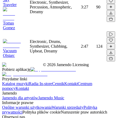
Electronic, Synthesizer,
Traveler
Percussion, Atmospheric,
3:27
90
Dreamy
Tomas
Gomez
Electronic, Drums,
Synthesizer, Clubbing,
2:47
124
Vacuum
Upbeat, Dreamy
Olstarc
©
2026
Jamendo Licensing
Pobierz aplikację
Przydatne linki
Katalog muzyki
Radia In-store
Cennik
Kontakt
Centrum
pomocy
Kontakt
Jamendo
Jamendo dla artystów
Jamendo Music
Informacje prawne
Ogólne warunki użytkowania
Warunki sprzedaży
Polityka
prywatności
Polityka plików cookie
Naruszenie praw autorskich
Obserwuj nas