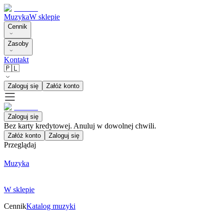
Muzyka
W sklepie
Cennik
Zasoby
Kontakt
🇵🇱
Zaloguj się
Załóż konto
Zaloguj się
Bez karty kredytowej. Anuluj w dowolnej chwili.
Załóż konto
Zaloguj się
Przeglądaj
Muzyka
W sklepie
Cennik
Katalog muzyki