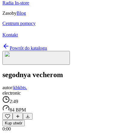
Radia In-store
Zasoby
Blog
Centrum pomocy
Kontakt
Powrót do katalogu
segodnya vecherom
autor:
kbkbts.
electronic
2:49
84 BPM
Kup utwór
0:00