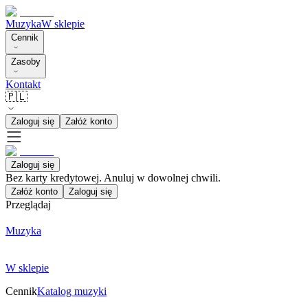
Muzyka
W sklepie
Cennik
Zasoby
Kontakt
🇵🇱
Zaloguj się
Załóż konto
Zaloguj się
Bez karty kredytowej. Anuluj w dowolnej chwili.
Załóż konto
Zaloguj się
Przeglądaj
Muzyka
W sklepie
Cennik
Katalog muzyki