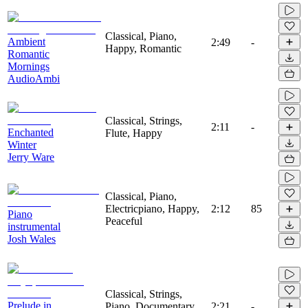
Classical, Piano,
Ambient
2:49
-
Happy, Romantic
Romantic
Mornings
AudioAmbi
Classical, Strings,
2:11
-
Enchanted
Flute, Happy
Winter
Jerry Ware
Classical, Piano,
Electricpiano, Happy,
2:12
85
Piano
Peaceful
instrumental
Josh Wales
Classical, Strings,
Prelude in
Piano, Documentary,
2:21
-