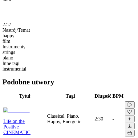
2:57
Nastrój/Temat
happy
film
Instrumenty
strings
piano
Inne tagi
instrumental
Podobne utwory
Tytuł
Tagi
Długość
BPM
Classical, Piano,
2:30
-
Life on the
Happy, Energetic
Positive
CINEMATIC