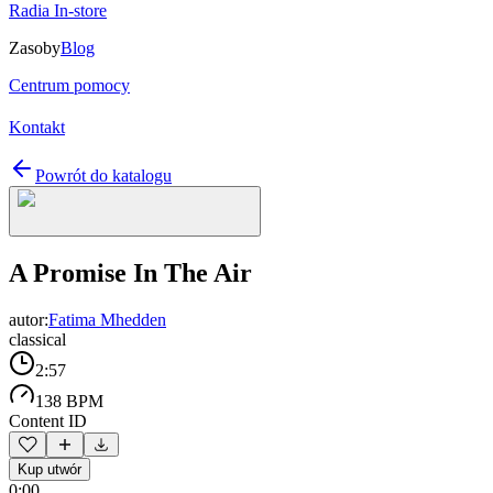
Radia In-store
Zasoby
Blog
Centrum pomocy
Kontakt
Powrót do katalogu
A Promise In The Air
autor:
Fatima Mhedden
classical
2:57
138 BPM
Content ID
Kup utwór
0:00