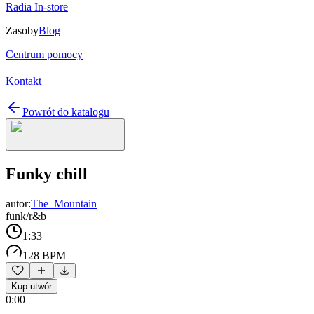
Radia In-store
Zasoby
Blog
Centrum pomocy
Kontakt
Powrót do katalogu
Funky chill
autor:
The_Mountain
funk/r&b
1:33
128 BPM
Kup utwór
0:00