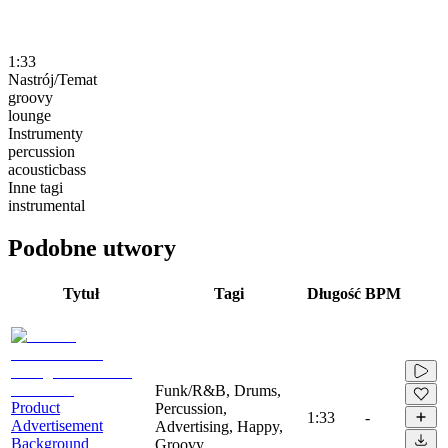
1:33
Nastrój/Temat
groovy
lounge
Instrumenty
percussion
acousticbass
Inne tagi
instrumental
Podobne utwory
Tytuł
Tagi
Długość
BPM
Funk/R&B, Drums,
Product
Percussion,
1:33
-
Advertisement
Advertising, Happy,
Background
Groovy