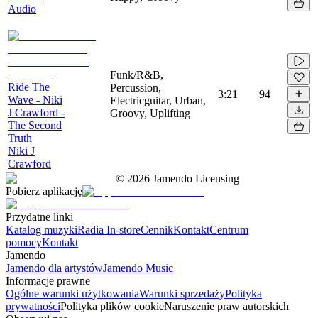
Audio
Funk/R&B,
Ride The
Percussion,
3:21
94
Wave - Niki
Electricguitar, Urban,
J Crawford -
Groovy, Uplifting
The Second
Truth
Niki J
Crawford
©
2026
Jamendo Licensing
Pobierz aplikację
Przydatne linki
Katalog muzyki
Radia In-store
Cennik
Kontakt
Centrum
pomocy
Kontakt
Jamendo
Jamendo dla artystów
Jamendo Music
Informacje prawne
Ogólne warunki użytkowania
Warunki sprzedaży
Polityka
prywatności
Polityka plików cookie
Naruszenie praw autorskich