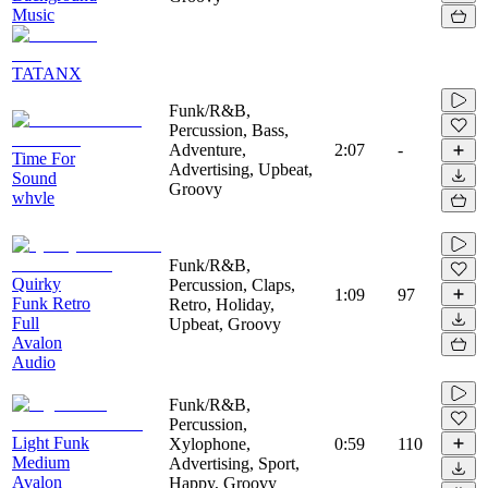
Music
TATANX
Funk/R&B,
Percussion, Bass,
Adventure,
2:07
-
Time For
Advertising, Upbeat,
Sound
Groovy
whvle
Funk/R&B,
Quirky
Percussion, Claps,
1:09
97
Funk Retro
Retro, Holiday,
Full
Upbeat, Groovy
Avalon
Audio
Funk/R&B,
Percussion,
Light Funk
Xylophone,
0:59
110
Medium
Advertising, Sport,
Avalon
Happy, Groovy