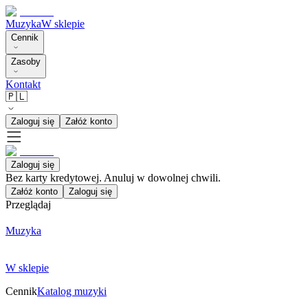
Muzyka
W sklepie
Cennik
Zasoby
Kontakt
🇵🇱
Zaloguj się
Załóż konto
Zaloguj się
Bez karty kredytowej. Anuluj w dowolnej chwili.
Załóż konto
Zaloguj się
Przeglądaj
Muzyka
W sklepie
Cennik
Katalog muzyki