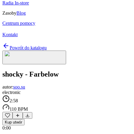
Radia In-store
Zasoby
Blog
Centrum pomocy
Kontakt
Powrót do katalogu
shocky - Farbelow
autor:
soo.su
electronic
2:58
110 BPM
Kup utwór
0:00