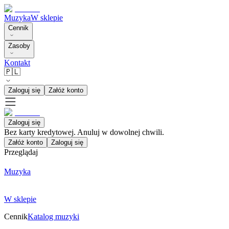
Muzyka
W sklepie
Cennik
Zasoby
Kontakt
🇵🇱
Zaloguj się
Załóż konto
Zaloguj się
Bez karty kredytowej. Anuluj w dowolnej chwili.
Załóż konto
Zaloguj się
Przeglądaj
Muzyka
W sklepie
Cennik
Katalog muzyki