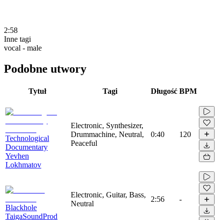
2:58
Inne tagi
vocal - male
Podobne utwory
Tytuł
Tagi
Długość
BPM
Electronic, Synthesizer,
Drummachine, Neutral,
0:40
120
Technological
Peaceful
Documentary
Yevhen
Lokhmatov
Electronic, Guitar, Bass,
2:56
-
Neutral
Blackhole
TaigaSoundProd