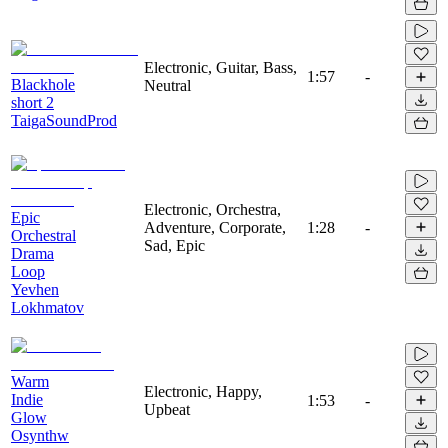
Electronic, Guitar, Bass,
1:57
-
Blackhole
Neutral
short 2
TaigaSoundProd
Electronic, Orchestra,
Epic
Adventure, Corporate,
1:28
-
Orchestral
Sad, Epic
Drama
Loop
Yevhen
Lokhmatov
Warm
Electronic, Happy,
Indie
1:53
-
Upbeat
Glow
Osynthw