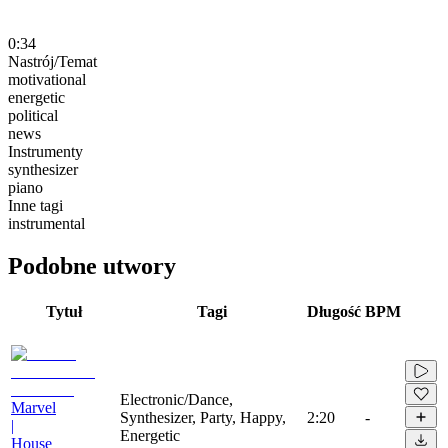
0:34
Nastrój/Temat
motivational
energetic
political
news
Instrumenty
synthesizer
piano
Inne tagi
instrumental
Podobne utwory
Tytuł
Tagi
Długość
BPM
Electronic/Dance,
Marvel
Synthesizer, Party, Happy,
2:20
-
|
Energetic
House