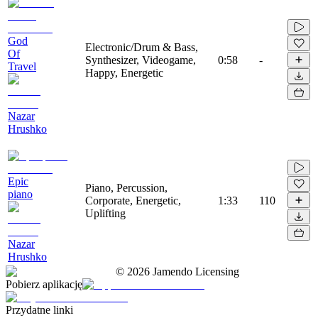
God
Electronic/Drum & Bass,
Of
Synthesizer, Videogame,
0:58
-
Travel
Happy, Energetic
Nazar
Hrushko
Epic
Piano, Percussion,
piano
Corporate, Energetic,
1:33
110
Uplifting
Nazar
Hrushko
©
2026
Jamendo Licensing
Pobierz aplikację
Przydatne linki