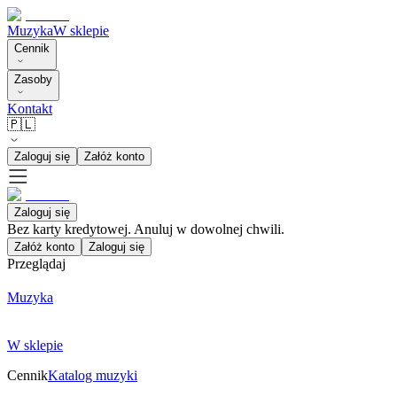
Muzyka
W sklepie
Cennik
Zasoby
Kontakt
🇵🇱
Zaloguj się
Załóż konto
Zaloguj się
Bez karty kredytowej. Anuluj w dowolnej chwili.
Załóż konto
Zaloguj się
Przeglądaj
Muzyka
W sklepie
Cennik
Katalog muzyki