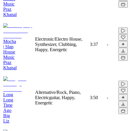
Music
Praz
Khanal
Electronic/Electro House,
Mocha
Synthesizer, Clubbing,
3:37
-
| Slap
Happy, Energetic
House
Music
Praz
Khanal
Alternative/Rock, Piano,
Long
Electricguitar, Happy,
3:50
-
Long
Energetic
Time
Ago
Big
Liz