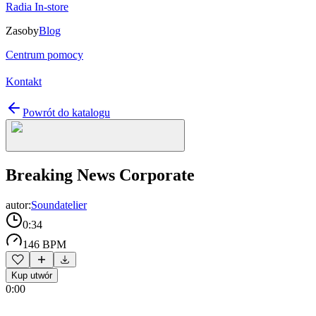
Radia In-store
Zasoby
Blog
Centrum pomocy
Kontakt
Powrót do katalogu
Breaking News Corporate
autor:
Soundatelier
0:34
146 BPM
Kup utwór
0:00