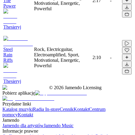
The
2:17
-
Motivational, Energetic,
Power
Powerful
Thesieryj
Steel
Rock, Electricguitar,
Rain
Electroamplified, Sport,
2:10
-
Riffs
Motivational, Energetic,
Powerful
Thesieryj
©
2026
Jamendo Licensing
Pobierz aplikację
Przydatne linki
Katalog muzyki
Radia In-store
Cennik
Kontakt
Centrum
pomocy
Kontakt
Jamendo
Jamendo dla artystów
Jamendo Music
Informacje prawne