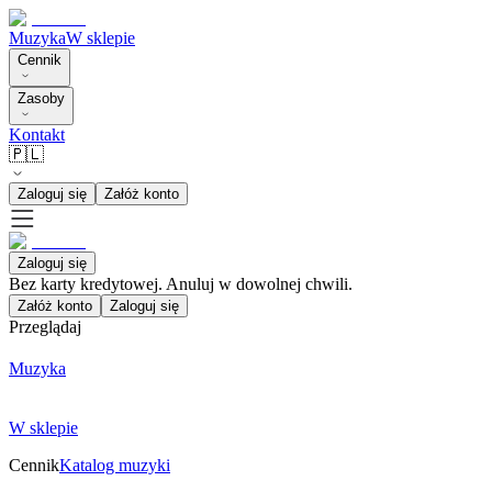
Muzyka
W sklepie
Cennik
Zasoby
Kontakt
🇵🇱
Zaloguj się
Załóż konto
Zaloguj się
Bez karty kredytowej. Anuluj w dowolnej chwili.
Załóż konto
Zaloguj się
Przeglądaj
Muzyka
W sklepie
Cennik
Katalog muzyki