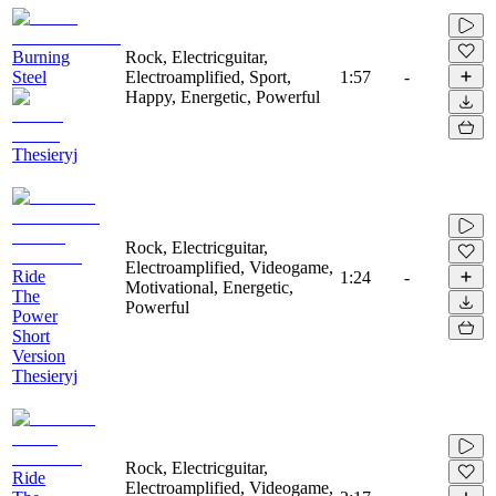
Burning
Rock, Electricguitar,
Steel
Electroamplified, Sport,
1:57
-
Happy, Energetic, Powerful
Thesieryj
Rock, Electricguitar,
Electroamplified, Videogame,
Ride
1:24
-
Motivational, Energetic,
The
Powerful
Power
Short
Version
Thesieryj
Rock, Electricguitar,
Ride
Electroamplified, Videogame,