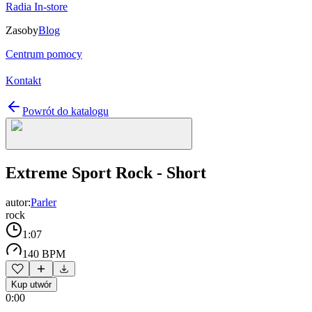
Radia In-store
Zasoby
Blog
Centrum pomocy
Kontakt
Powrót do katalogu
Extreme Sport Rock - Short
autor:
Parler
rock
1:07
140 BPM
Kup utwór
0:00