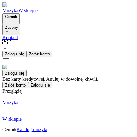
Muzyka
W sklepie
Cennik
Zasoby
Kontakt
🇵🇱
Zaloguj się
Załóż konto
Zaloguj się
Bez karty kredytowej. Anuluj w dowolnej chwili.
Załóż konto
Zaloguj się
Przeglądaj
Muzyka
W sklepie
Cennik
Katalog muzyki