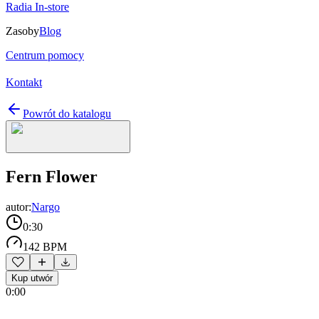
Radia In-store
Zasoby
Blog
Centrum pomocy
Kontakt
Powrót do katalogu
Fern Flower
autor:
Nargo
0:30
142 BPM
Kup utwór
0:00