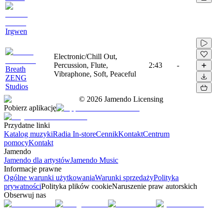
Irgwen
Electronic/Chill Out,
Percussion, Flute,
2:43
-
Breath
Vibraphone, Soft, Peaceful
ZENG
Studios
©
2026
Jamendo Licensing
Pobierz aplikację
Przydatne linki
Katalog muzyki
Radia In-store
Cennik
Kontakt
Centrum
pomocy
Kontakt
Jamendo
Jamendo dla artystów
Jamendo Music
Informacje prawne
Ogólne warunki użytkowania
Warunki sprzedaży
Polityka
prywatności
Polityka plików cookie
Naruszenie praw autorskich
Obserwuj nas