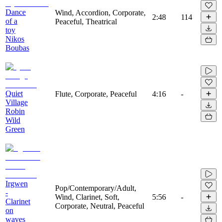
Dance
Wind, Accordion, Corporate,
2:48
114
of a
Peaceful, Theatrical
toy
Nikos
Boubas
Quiet
Flute, Corporate, Peaceful
4:16
-
Village
Robin
Wild
Green
Irgwen
Pop/Contemporary/Adult,
-
Wind, Clarinet, Soft,
5:56
-
Clarinet
Corporate, Neutral, Peaceful
on
waves