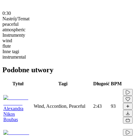
0:30
Nastrój/Temat
peaceful
atmospheric
Instrumenty
wind
flute
Inne tagi
instrumental
Podobne utwory
Tytuł
Tagi
Długość
BPM
Wind, Accordion, Peaceful
2:43
93
Alexandra
Nikos
Boubas