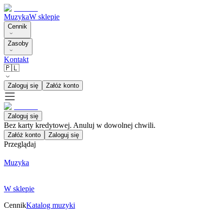
Muzyka
W sklepie
Cennik
Zasoby
Kontakt
🇵🇱
Zaloguj się
Załóż konto
Zaloguj się
Bez karty kredytowej. Anuluj w dowolnej chwili.
Załóż konto
Zaloguj się
Przeglądaj
Muzyka
W sklepie
Cennik
Katalog muzyki