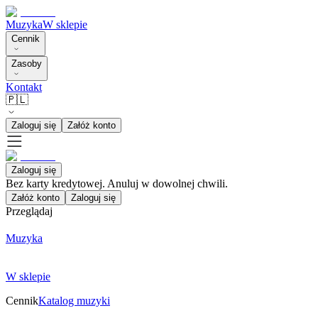
Muzyka
W sklepie
Cennik
Zasoby
Kontakt
🇵🇱
Zaloguj się
Załóż konto
Zaloguj się
Bez karty kredytowej. Anuluj w dowolnej chwili.
Załóż konto
Zaloguj się
Przeglądaj
Muzyka
W sklepie
Cennik
Katalog muzyki