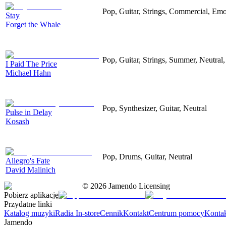
Pop, Guitar, Strings, Commercial, Emo
Stay
Forget the Whale
Pop, Guitar, Strings, Summer, Neutral
I Paid The Price
Michael Hahn
Pop, Synthesizer, Guitar, Neutral
Pulse in Delay
Kosash
Pop, Drums, Guitar, Neutral
Allegro's Fate
David Malinich
©
2026
Jamendo Licensing
Pobierz aplikację
Przydatne linki
Katalog muzyki
Radia In-store
Cennik
Kontakt
Centrum pomocy
Konta
Jamendo