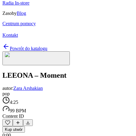
Radia In-store
Zasoby
Blog
Centrum pomocy
Kontakt
Powrót do katalogu
LEEONA – Moment
autor:
Zara Arshakian
pop
4:25
99 BPM
Content ID
Kup utwór
0:00