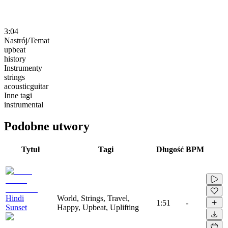
3:04
Nastrój/Temat
upbeat
history
Instrumenty
strings
acousticguitar
Inne tagi
instrumental
Podobne utwory
Tytuł
Tagi
Długość
BPM
Hindi
World, Strings, Travel,
1:51
-
Sunset
Happy, Upbeat, Uplifting