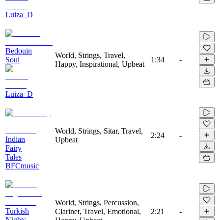
Luiza_D
Bedouin
World, Strings, Travel,
Soul
1:34
-
Happy, Inspirational, Upbeat
Luiza_D
World, Strings, Sitar, Travel,
2:24
-
Indian
Upbeat
Fairy
Tales
BFCmusic
World, Strings, Percussion,
Turkish
Clarinet, Travel, Emotional,
2:21
-
Nights