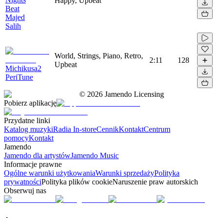
Happy, Upbeat
Beat
Majed
Salih
World, Strings, Piano, Retro,
2:11
128
Upbeat
Michikusa2
PeriTune
©
2026
Jamendo Licensing
Pobierz aplikację
Przydatne linki
Katalog muzyki
Radia In-store
Cennik
Kontakt
Centrum
pomocy
Kontakt
Jamendo
Jamendo dla artystów
Jamendo Music
Informacje prawne
Ogólne warunki użytkowania
Warunki sprzedaży
Polityka
prywatności
Polityka plików cookie
Naruszenie praw autorskich
Obserwuj nas