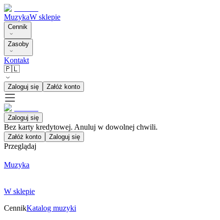
Muzyka
W sklepie
Cennik
Zasoby
Kontakt
🇵🇱
Zaloguj się
Załóż konto
Zaloguj się
Bez karty kredytowej. Anuluj w dowolnej chwili.
Załóż konto
Zaloguj się
Przeglądaj
Muzyka
W sklepie
Cennik
Katalog muzyki