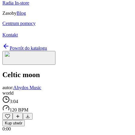
Radia In-store
Zasoby
Blog
Centrum pomocy
Kontakt
Powrót do katalogu
Celtic moon
autor:
Abydos Music
world
3:04
120 BPM
Kup utwór
0:00